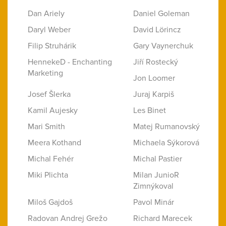
Dan Ariely
Daniel Goleman
Daryl Weber
David Lörincz
Filip Struhárik
Gary Vaynerchuk
HennekeD - Enchanting
Jiří Rostecký
Marketing
Jon Loomer
Josef Šlerka
Juraj Karpiš
Kamil Aujesky
Les Binet
Mari Smith
Matej Rumanovský
Meera Kothand
Michaela Sýkorová
Michal Fehér
Michal Pastier
Miki Plichta
Milan JunioR
Zimnýkoval
Miloš Gajdoš
Pavol Minár
Radovan Andrej Grežo
Richard Marecek