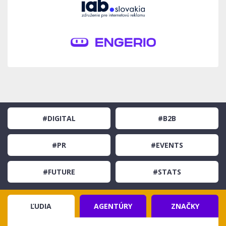
#DIGITAL
#B2B
#PR
#EVENTS
#FUTURE
#STATS
ĽUDIA
AGENTÚRY
ZNAČKY