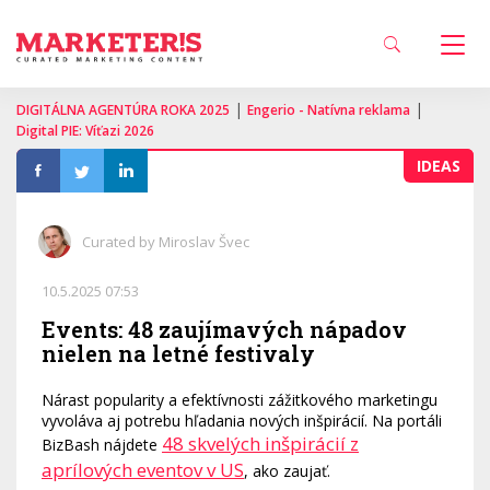
|
|
DIGITÁLNA AGENTÚRA ROKA 2025
Engerio - Natívna reklama
Digital PIE: Víťazi 2026
IDEAS
Curated by Miroslav Švec
10.5.2025 07:53
Events: 48 zaujímavých nápadov
nielen na letné festivaly
Nárast popularity a efektívnosti zážitkového marketingu
vyvoláva aj potrebu hľadania nových inšpirácií. Na portáli
48 skvelých inšpirácií z
BizBash nájdete
aprílových eventov v US
, ako zaujať.