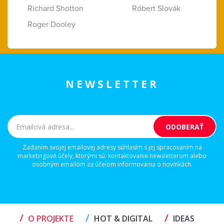
Richard Shotton
Róbert Slovák
Roger Dooley
NEWSLETTER
Zadaním svojej emailovej adresy súhlasím s jej spracovaním na
marketingové účely, ktorými sú: kontaktovanie newsletterom alebo
osobným emailom za účelom informovania o novinkách.
/
/
/
O PROJEKTE
HOT & DIGITAL
IDEAS