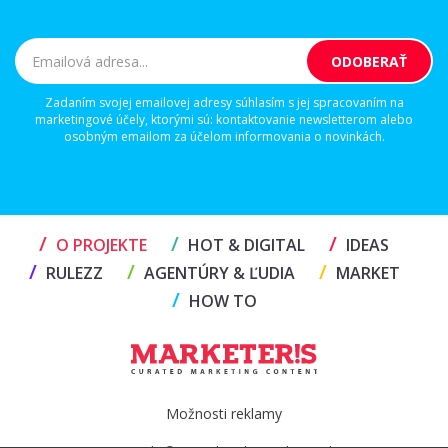
Zadaním svojej emailovej adresy súhlasím s jej spracovaním na
marketingové účely, ktorými sú: kontaktovanie newsletterom alebo
osobným emailom za účelom informovania o novinkách.
/
/
/
O PROJEKTE
HOT & DIGITAL
IDEAS
/
/
/
RULEZZ
AGENTÚRY & ĽUDIA
MARKET
/
HOW TO
Možnosti reklamy