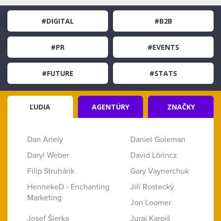
#DIGITAL
#B2B
#PR
#EVENTS
#FUTURE
#STATS
ĽUDIA
AGENTÚRY
ZNAČKY
Dan Ariely
Daniel Goleman
Daryl Weber
David Lörincz
Filip Struhárik
Gary Vaynerchuk
HennekeD - Enchanting
Jiří Rostecký
Marketing
Jon Loomer
Josef Šlerka
Juraj Karpiš