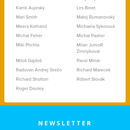
Kamil Aujesky
Les Binet
Mari Smith
Matej Rumanovský
Meera Kothand
Michaela Sýkorová
Michal Fehér
Michal Pastier
Miki Plichta
Milan JunioR
Zimnýkoval
Miloš Gajdoš
Pavol Minár
Radovan Andrej Grežo
Richard Marecek
Richard Shotton
Róbert Slovák
Roger Dooley
NEWSLETTER