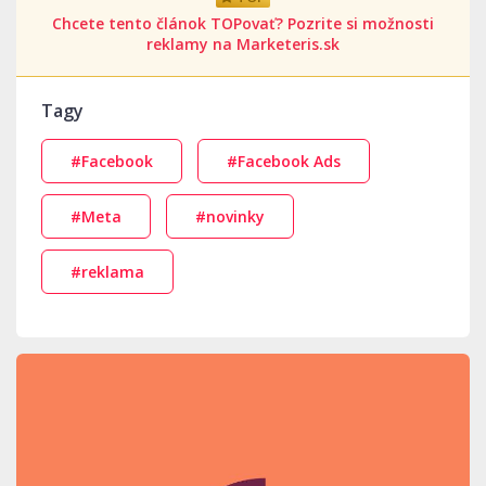
Chcete tento článok TOPovať? Pozrite si možnosti
reklamy na Marketeris.sk
Tagy
#Facebook
#Facebook Ads
#Meta
#novinky
#reklama