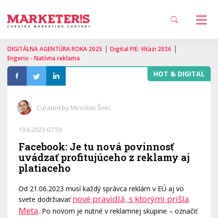
|
|
DIGITÁLNA AGENTÚRA ROKA 2025
Digital PIE: Víťazi 2026
Engerio - Natívna reklama
HOT & DIGITAL
Curated by Miroslav Švec
19.6.2023 07:59
Facebook: Je tu nová povinnosť
uvádzať profitujúceho z reklamy aj
platiaceho
Od 21.06.2023 musí každý správca reklám v EÚ aj vo
nové pravidlá, s ktorými prišla
svete dodržiavať
Meta
. Po novom je nutné v reklamnej skupine – označiť