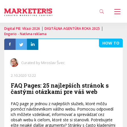
|
|
Digital PIE: Víťazi 2026
DIGITÁLNA AGENTÚRA ROKA 2025
Engerio - Natívna reklama
HOW TO
Curated by Miroslav Švec
2.10.2020 12:22
FAQ Pages: 25 najlepších stránok s
častými otázkami pre váš web
FAQ page je jednou z najlepších služieb, ktoré môžu
pomôcť návštevníkom vášho webu. Pomocou odpovedí
ich môžete vzdelávať, informovať a sprevádzať cez
obsah webu k cieľom, ktoré ste si stanovili. Potrebujete
ešte nejaké ďalšie argumenty? Stránky s často kladenými