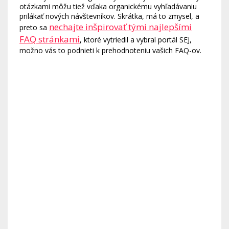
otázkami môžu tiež vďaka organickému vyhľadávaniu
prilákať nových návštevníkov. Skrátka, má to zmysel, a
nechajte inšpirovať tými najlepšími
preto sa
FAQ stránkami
, ktoré vytriedil a vybral portál SEJ,
možno vás to podnieti k prehodnoteniu vašich FAQ-ov.