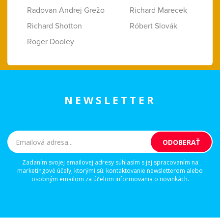
Radovan Andrej Grežo
Richard Marecek
Richard Shotton
Róbert Slovák
Roger Dooley
NEWSLETTER
Zadaním svojej emailovej adresy súhlasím s jej spracovaním na
marketingové účely, ktorými sú: kontaktovanie newsletterom alebo
osobným emailom za účelom informovania o novinkách.