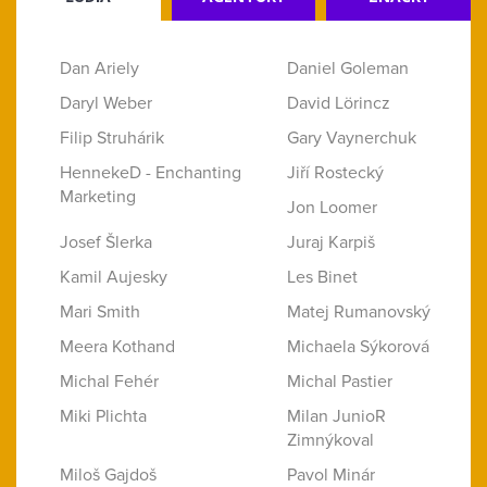
Dan Ariely
Daniel Goleman
Daryl Weber
David Lörincz
Filip Struhárik
Gary Vaynerchuk
HennekeD - Enchanting
Jiří Rostecký
Marketing
Jon Loomer
Josef Šlerka
Juraj Karpiš
Kamil Aujesky
Les Binet
Mari Smith
Matej Rumanovský
Meera Kothand
Michaela Sýkorová
Michal Fehér
Michal Pastier
Miki Plichta
Milan JunioR
Zimnýkoval
Miloš Gajdoš
Pavol Minár