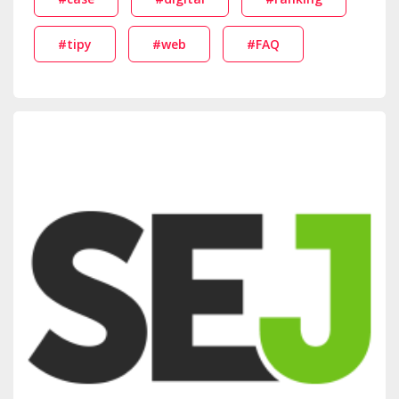
#tipy
#web
#FAQ