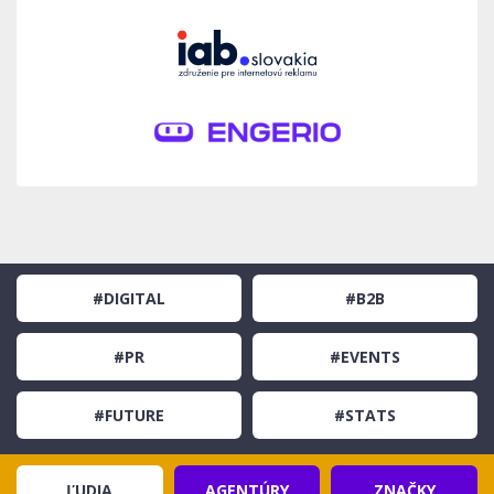
#DIGITAL
#B2B
#PR
#EVENTS
#FUTURE
#STATS
ĽUDIA
AGENTÚRY
ZNAČKY