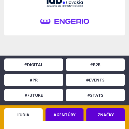
#DIGITAL
#B2B
#PR
#EVENTS
#FUTURE
#STATS
ĽUDIA
AGENTÚRY
ZNAČKY