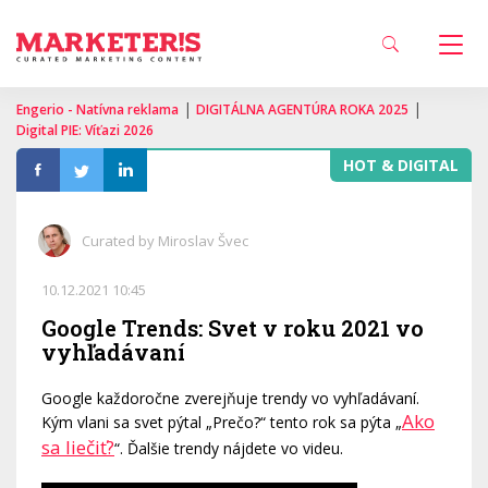
|
|
Engerio - Natívna reklama
DIGITÁLNA AGENTÚRA ROKA 2025
Digital PIE: Víťazi 2026
HOT & DIGITAL
Curated by Miroslav Švec
10.12.2021 10:45
Google Trends: Svet v roku 2021 vo
vyhľadávaní
Google každoročne zverejňuje trendy vo vyhľadávaní.
Ako
Kým vlani sa svet pýtal „Prečo?“ tento rok sa pýta „
sa liečiť?
“. Ďalšie trendy nájdete vo videu.