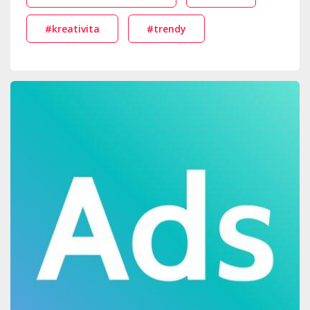
#kreativita
#trendy