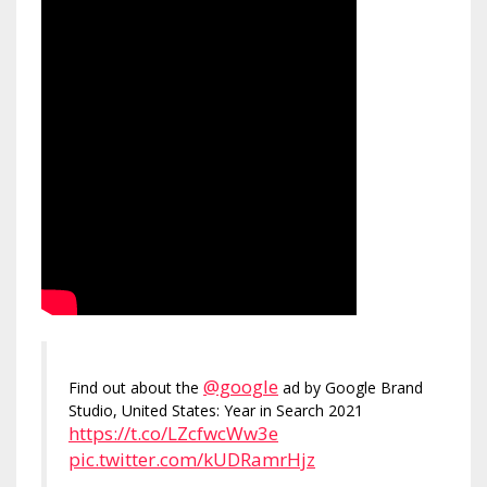
@google
Find out about the
ad by Google Brand
Studio, United States: Year in Search 2021
https://t.co/LZcfwcWw3e
pic.twitter.com/kUDRamrHjz