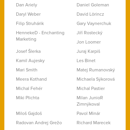
Dan Ariely
Daniel Goleman
Daryl Weber
David Lörincz
Filip Struhárik
Gary Vaynerchuk
HennekeD - Enchanting
Jiří Rostecký
Marketing
Jon Loomer
Josef Šlerka
Juraj Karpiš
Kamil Aujesky
Les Binet
Mari Smith
Matej Rumanovský
Meera Kothand
Michaela Sýkorová
Michal Fehér
Michal Pastier
Miki Plichta
Milan JunioR
Zimnýkoval
Miloš Gajdoš
Pavol Minár
Radovan Andrej Grežo
Richard Marecek