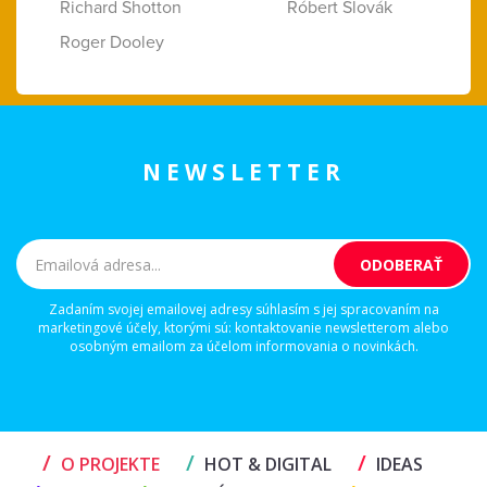
Richard Shotton
Róbert Slovák
Roger Dooley
NEWSLETTER
Zadaním svojej emailovej adresy súhlasím s jej spracovaním na
marketingové účely, ktorými sú: kontaktovanie newsletterom alebo
osobným emailom za účelom informovania o novinkách.
/
/
/
O PROJEKTE
HOT & DIGITAL
IDEAS