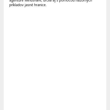
agentúre Mindshare, určila aj s pomocou názorných
príkladov jasné hranice.