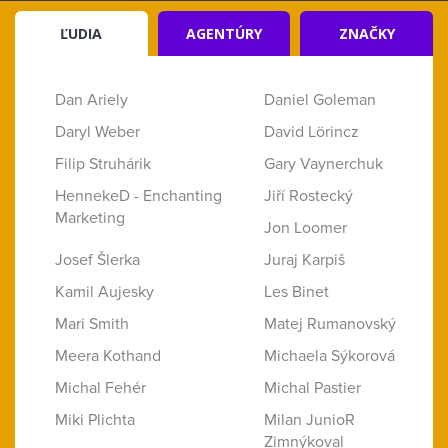
ĽUDIA
AGENTÚRY
ZNAČKY
Dan Ariely
Daniel Goleman
Daryl Weber
David Lörincz
Filip Struhárik
Gary Vaynerchuk
HennekeD - Enchanting
Jiří Rostecký
Marketing
Jon Loomer
Josef Šlerka
Juraj Karpiš
Kamil Aujesky
Les Binet
Mari Smith
Matej Rumanovský
Meera Kothand
Michaela Sýkorová
Michal Fehér
Michal Pastier
Miki Plichta
Milan JunioR
Zimnýkoval