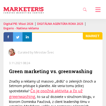
|
|
Digital PIE: Víťazi 2026
DIGITÁLNA AGENTÚRA ROKA 2025
Engerio - Natívna reklama
MARKET
Curated by Miroslav Švec
3.11.2021 08:24
Green marketing vs. greenwashing
Značky a reklamy už masovo „drdlú“ o zelených činoch a
šetrnom prístupe k planéte. Ale veria tomu (ešte)
Čo je osožná aktivita a čo už
spotrebitelia?
greenwashing
, to sa už dozviete v stručnom blogu, v
ktorom Dominika Paučová, z client leadership tímu v