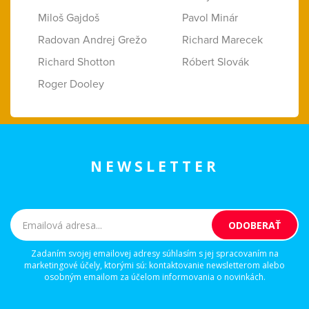
Miloš Gajdoš
Pavol Minár
Radovan Andrej Grežo
Richard Marecek
Richard Shotton
Róbert Slovák
Roger Dooley
NEWSLETTER
Zadaním svojej emailovej adresy súhlasím s jej spracovaním na
marketingové účely, ktorými sú: kontaktovanie newsletterom alebo
osobným emailom za účelom informovania o novinkách.