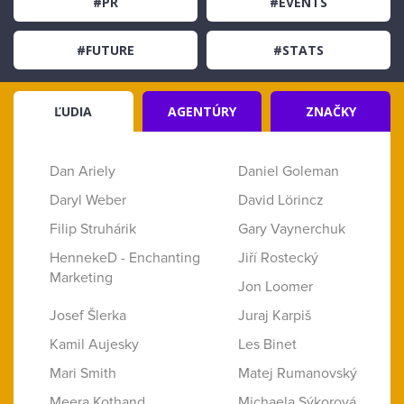
#PR
#EVENTS
#FUTURE
#STATS
ĽUDIA
AGENTÚRY
ZNAČKY
Dan Ariely
Daniel Goleman
Daryl Weber
David Lörincz
Filip Struhárik
Gary Vaynerchuk
HennekeD - Enchanting
Jiří Rostecký
Marketing
Jon Loomer
Josef Šlerka
Juraj Karpiš
Kamil Aujesky
Les Binet
Mari Smith
Matej Rumanovský
Meera Kothand
Michaela Sýkorová