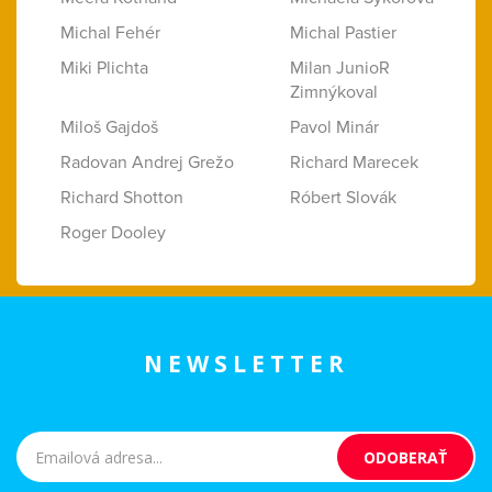
Michal Fehér
Michal Pastier
Miki Plichta
Milan JunioR
Zimnýkoval
Miloš Gajdoš
Pavol Minár
Radovan Andrej Grežo
Richard Marecek
Richard Shotton
Róbert Slovák
Roger Dooley
NEWSLETTER