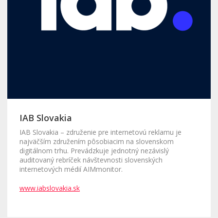
IAB Slovakia
IAB Slovakia – združenie pre internetovú reklamu je
najväčším združením pôsobiacim na slovenskom
digitálnom trhu. Prevádzkuje jednotný nezávislý
auditovaný rebríček návštevnosti slovenských
internetových médií AIMmonitor.
www.iabslovakia.sk