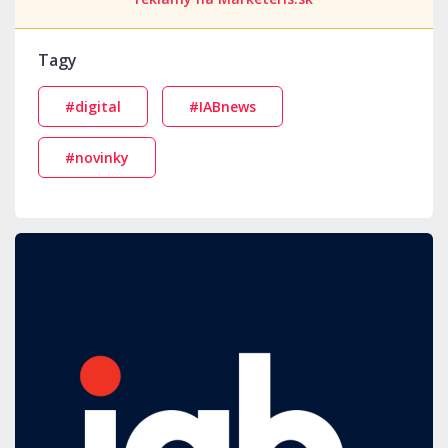
Tagy
#digital
#IABnews
#novinky