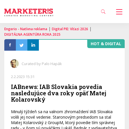
|
|
Engerio - Natívna reklama
Digital PIE: Víťazi 2026
DIGITÁLNA AGENTÚRA ROKA 2025
HOT & DIGITAL
Curated by Palo Hapák
2.2.2023 15:31
IABnews: IAB Slovakia povedia
nasledujúce dva roky opäť Matej
Kolarovský
Minulý týždeň sa na valnom zhromaždení IAB Slovakia
volili jej nové vedenie. Staronovým predsedom sa stal
Matej Kolarovský z GroupM, ktorý povedie tím správnej
rady - v ňom sú nováčikmi Lukáš Bednár z vydavateľstva