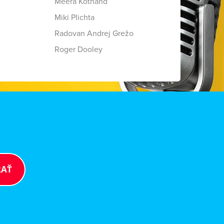
Meera Kothand
Miki Plichta
Radovan Andrej Grežo
Roger Dooley