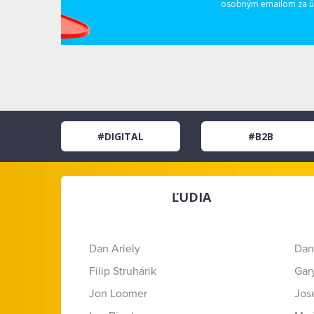
osobným emailom za úč
#DIGITAL
#B2B
ĽUDIA
Dan Ariely
Dan
Filip Struhárik
Gar
Jon Loomer
Jose