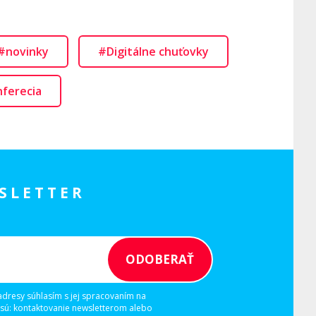
#novinky
#Digitálne chuťovky
ferecia
SLETTER
adresy súhlasím s jej spracovaním na
 sú: kontaktovanie newsletterom alebo