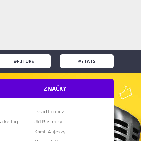
#FUTURE
#STATS
ZNAČKY
David Lörincz
arketing
Jiří Rostecký
Kamil Aujesky