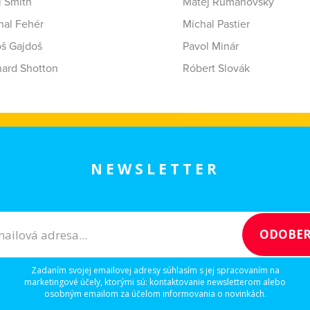
i Smith
Matej Rumanovský
hal Fehér
Michal Pastier
oš Gajdoš
Pavol Minár
hard Shotton
Róbert Slovák
NEWSLETTER
Zadaním svojej emailovej adresy súhlasím s jej spracovaním na
marketingové účely, ktorými sú: kontaktovanie newsletterom alebo
osobným emailom za účelom informovania o novinkách.