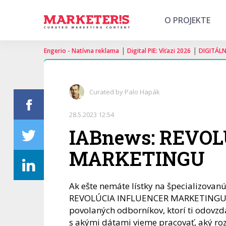
O PROJEKTE
|
|
Engerio - Natívna reklama
Digital PIE: Víťazi 2026
DIGITÁL
Curated by Palo Hapák
28.5.2023 12:54
IABnews: REVO
MARKETINGU
Ak ešte nemáte lístky na špecializovan
REVOLÚCIA INFLUENCER MARKETINGU, je 
povolaných odborníkov, ktorí ti odovzd
s akými dátami vieme pracovať, aký ro