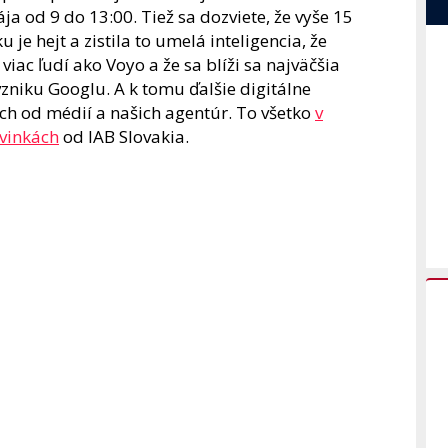
ja od 9 do 13:00. Tiež sa dozviete, že vyše 15
e hejt a zistila to umelá inteligencia, že
ac ľudí ako Voyo a že sa blíži sa najväčšia
niku Googlu. A k tomu ďalšie digitálne
ch od médií a našich agentúr. To všetko
v
ovinkách
od IAB Slovakia.