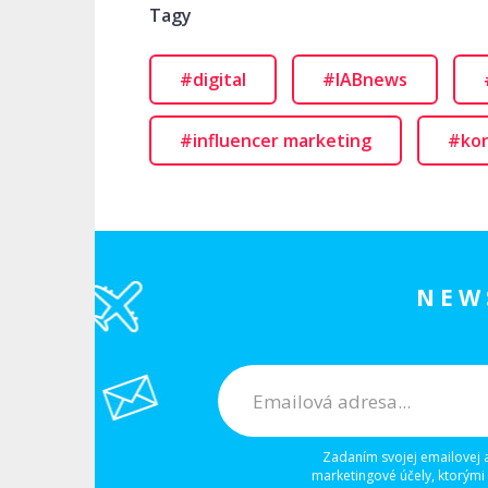
Tagy
#digital
#IABnews
#influencer marketing
#kon
NEW
Zadaním svojej emailovej 
marketingové účely, ktorými