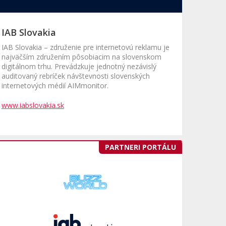
IAB Slovakia
IAB Slovakia – združenie pre internetovú reklamu je
najväčším združením pôsobiacim na slovenskom
digitálnom trhu. Prevádzkuje jednotný nezávislý
auditovaný rebríček návštevnosti slovenských
internetových médií AIMmonitor.
www.iabslovakia.sk
PARTNERI PORTÁLU