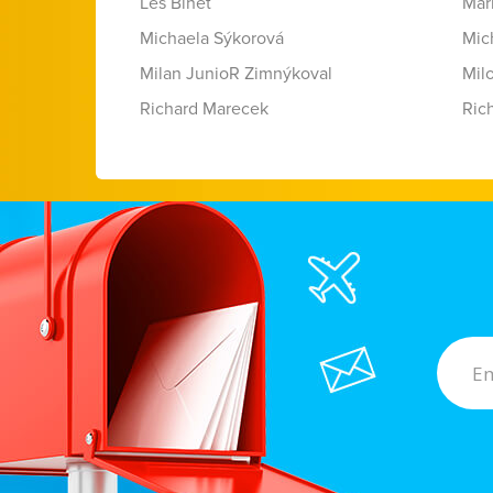
Les Binet
Mar
Michaela Sýkorová
Mic
Milan JunioR Zimnýkoval
Mil
Richard Marecek
Ric