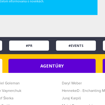
elom informovania o novinkách.
#PR
#EVENTS
AGENTÚRY
iel Goleman
Daryl Weber
y Vaynerchuk
HennekeD - Enchanting M
f Šlerka
Juraj Karpiš