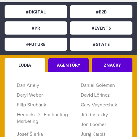
#DIGITAL
#B2B
#PR
#EVENTS
#FUTURE
#STATS
ĽUDIA
AGENTÚRY
ZNAČKY
Dan Ariely
Daniel Goleman
Daryl Weber
David Lörincz
Filip Struhárik
Gary Vaynerchuk
HennekeD - Enchanting
Jiří Rostecký
Marketing
Jon Loomer
Josef Šlerka
Juraj Karpiš