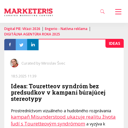
|
|
Digital PIE: Víťazi 2026
Engerio - Natívna reklama
DIGITÁLNA AGENTÚRA ROKA 2025
IDEAS
Curated by Miroslav Švec
18.5.2025 11:39
Ideas: Touretteov syndróm bez
predsudkov v kampani búrajúcej
stereotypy
Prostredníctvom vizuálneho a hudobného rozprávania
kampaň Misunderstood ukazuje realitu života
ľudí s Touretteovým syndrómom
a vyzýva k