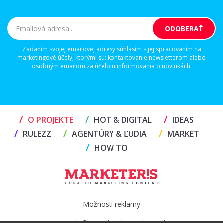
Zadaním svojej emailovej adresy súhlasím s jej spracovaním na
marketingové účely, ktorými sú: kontaktovanie newsletterom alebo
osobným emailom za účelom informovania o novinkách.
/
/
/
O PROJEKTE
HOT & DIGITAL
IDEAS
/
/
/
RULEZZ
AGENTÚRY & ĽUDIA
MARKET
/
HOW TO
Možnosti reklamy
Copyright© 2026 by TheMarketers.biz