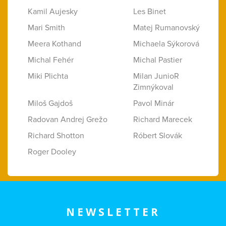
Kamil Aujesky
Les Binet
Mari Smith
Matej Rumanovský
Meera Kothand
Michaela Sýkorová
Michal Fehér
Michal Pastier
Miki Plichta
Milan JunioR
Zimnýkoval
Miloš Gajdoš
Pavol Minár
Radovan Andrej Grežo
Richard Marecek
Richard Shotton
Róbert Slovák
Roger Dooley
NEWSLETTER