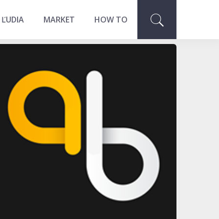
 ĽUDIA
MARKET
HOW TO