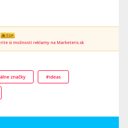
TOP
rite si možnosti reklamy na Marketeris.sk
álne značky
#ideas