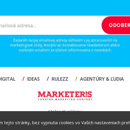
Zadaním svojej emailovej adresy súhlasím s jej spracovaním na
marketingové účely, ktorými sú: kontaktovanie newsletterom alebo
osobným emailom za účelom informovania o novinkách.
/
/
/
IGITAL
IDEAS
RULEZZ
AGENTÚRY & ĽUDIA
Možnosti reklamy
ím tejto stránky, bez vypnutia cookies vo Vašich nastaveniach prehl
Copyright© 2026 by TheMarketers.biz
info@themarketers.biz