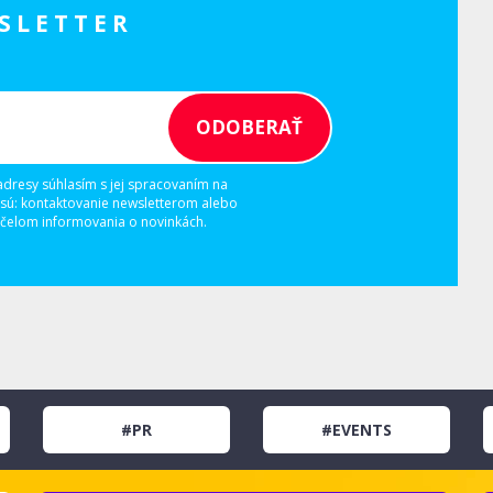
SLETTER
adresy súhlasím s jej spracovaním na
 sú: kontaktovanie newsletterom alebo
elom informovania o novinkách.
#PR
#EVENTS