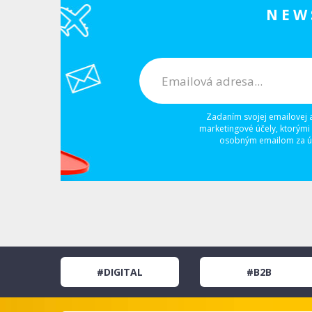
NEW
Zadaním svojej emailovej 
marketingové účely, ktorými
osobným emailom za úč
#DIGITAL
#B2B