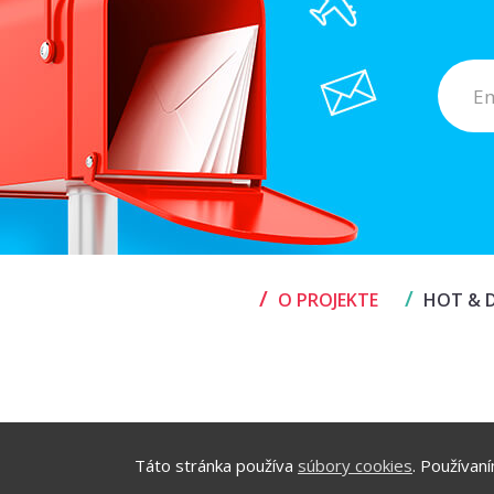
/
/
O PROJEKTE
HOT & D
Táto stránka používa
súbory cookies
. Používan