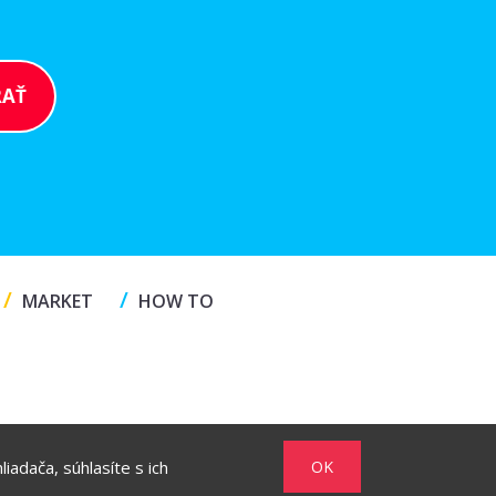
/
/
MARKET
HOW TO
iadača, súhlasíte s ich
OK