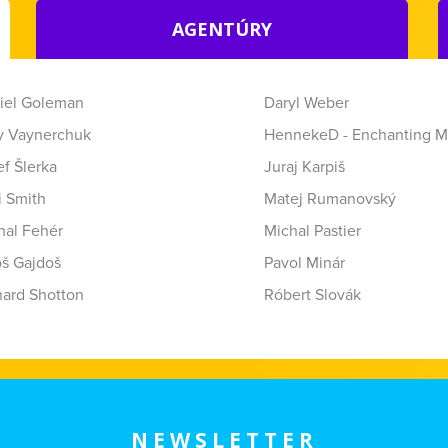
AGENTÚRY
iel Goleman
Daryl Weber
y Vaynerchuk
HennekeD - Enchanting M
f Šlerka
Juraj Karpiš
i Smith
Matej Rumanovský
hal Fehér
Michal Pastier
oš Gajdoš
Pavol Minár
hard Shotton
Róbert Slovák
NEWSLETTER