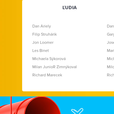
ĽUDIA
Dan Ariely
Dan
Filip Struhárik
Gar
Jon Loomer
Jose
Les Binet
Mar
Michaela Sýkorová
Mic
Milan JunioR Zimnýkoval
Mil
Richard Marecek
Ric