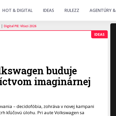
HOT & DIGITAL
IDEAS
RULEZZ
AGENTÚRY &
|
Digital PIE: Víťazi 2026
IDEAS
olkswagen buduje
níctvom imaginárnej
vania – decidofóbia, zohráva v novej kampani
trh kľúčovú úlohu. Pri aute Volkswagen sa