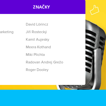
ZNAČKY
David Lörincz
arketing
Jiří Rostecký
Kamil Aujesky
Meera Kothand
Miki Plichta
Radovan Andrej Grežo
Roger Dooley