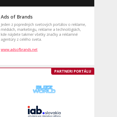
Ads of Brands
Jeden z popredných svetových portálov o reklame,
médiách, marketingu, reklame a technológiách,
kde nájdete takmer všetky značky a reklamné
agentúry z celého sveta.
www.adsofbrands.net
PARTNERI PORTÁLU