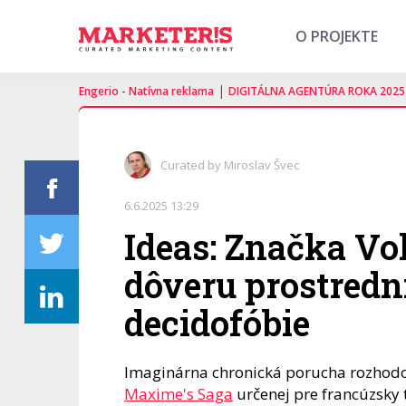
O PROJEKTE
|
Engerio - Natívna reklama
DIGITÁLNA AGENTÚRA ROKA 2025
Curated by Miroslav Švec
6.6.2025 13:29
Ideas: Značka V
dôveru prostred
decidofóbie
Imaginárna chronická porucha rozhodo
Maxime's Saga
určenej pre francúzsky 