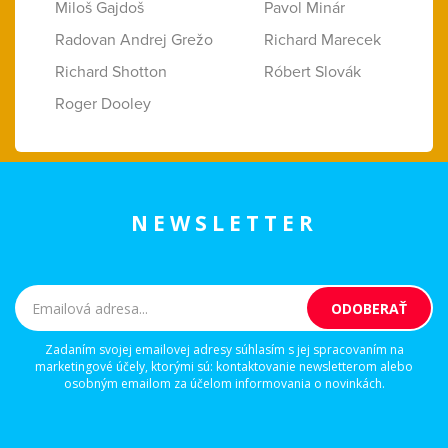
Miloš Gajdoš
Pavol Minár
Radovan Andrej Grežo
Richard Marecek
Richard Shotton
Róbert Slovák
Roger Dooley
NEWSLETTER
Zadaním svojej emailovej adresy súhlasím s jej spracovaním na
marketingové účely, ktorými sú: kontaktovanie newsletterom alebo
osobným emailom za účelom informovania o novinkách.