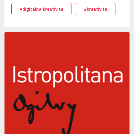
#digitálna kreativita
#kreativita