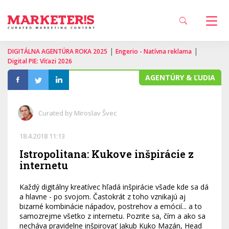
|
|
DIGITÁLNA AGENTÚRA ROKA 2025
Engerio - Natívna reklama
Digital PIE: Víťazi 2026
AGENTÚRY & ĽUDIA
Curated by Miroslav Švec
18.4.2018 11:13
Istropolitana: Kukove inšpirácie z
internetu
Každý digitálny kreatívec hľadá inšpirácie všade kde sa dá
a hlavne - po svojom. Častokrát z toho vznikajú aj
bizarné kombinácie nápadov, postrehov a emócií... a to
samozrejme všetko z internetu. Pozrite sa, čím a ako sa
necháva pravidelne inšpirovať Jakub Kuko Mazán, Head