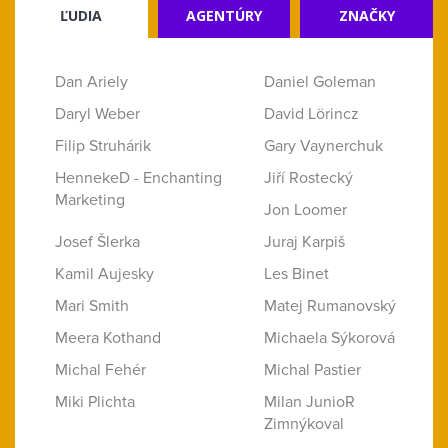
ĽUDIA
AGENTÚRY
ZNAČKY
Dan Ariely
Daniel Goleman
Daryl Weber
David Lörincz
Filip Struhárik
Gary Vaynerchuk
HennekeD - Enchanting
Jiří Rostecký
Marketing
Jon Loomer
Josef Šlerka
Juraj Karpiš
Kamil Aujesky
Les Binet
Mari Smith
Matej Rumanovský
Meera Kothand
Michaela Sýkorová
Michal Fehér
Michal Pastier
Miki Plichta
Milan JunioR
Zimnýkoval