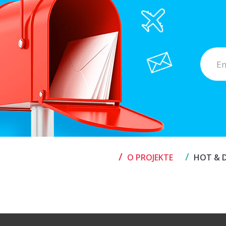
/
/
O PROJEKTE
HOT & D