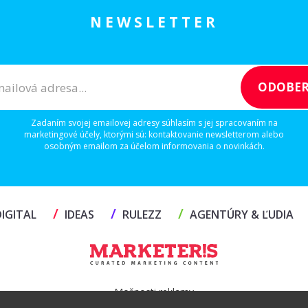
NEWSLETTER
Zadaním svojej emailovej adresy súhlasím s jej spracovaním na
marketingové účely, ktorými sú: kontaktovanie newsletterom alebo
osobným emailom za účelom informovania o novinkách.
/
/
/
IGITAL
IDEAS
RULEZZ
AGENTÚRY & ĽUDIA
Možnosti reklamy