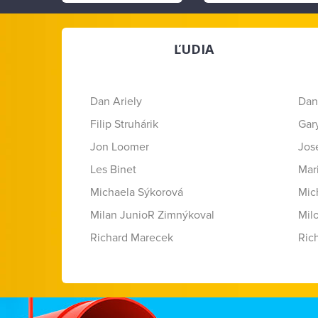
ĽUDIA
Dan Ariely
Dan
Filip Struhárik
Gar
Jon Loomer
Jose
Les Binet
Mar
Michaela Sýkorová
Mic
Milan JunioR Zimnýkoval
Mil
Richard Marecek
Ric