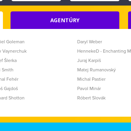
AGENTÚRY
iel Goleman
Daryl Weber
y Vaynerchuk
HennekeD - Enchanting M
f Šlerka
Juraj Karpiš
i Smith
Matej Rumanovský
hal Fehér
Michal Pastier
oš Gajdoš
Pavol Minár
hard Shotton
Róbert Slovák