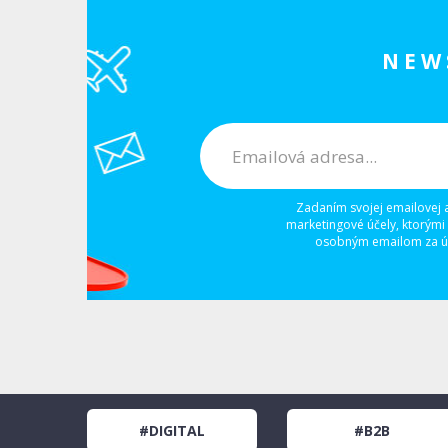
NEW
Zadaním svojej emailovej 
marketingové účely, ktorými
osobným emailom za úč
#DIGITAL
#B2B