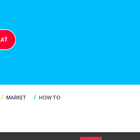
/
/
MARKET
HOW TO