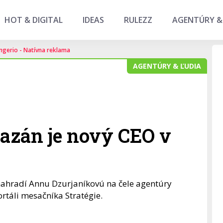
HOT & DIGITAL
IDEAS
RULEZZ
AGENTÚRY &
ngerio - Natívna reklama
AGENTÚRY & ĽUDIA
zán je nový CEO v
nahradí Annu Dzurjaníkovú na čele agentúry
rtáli mesačníka Stratégie.