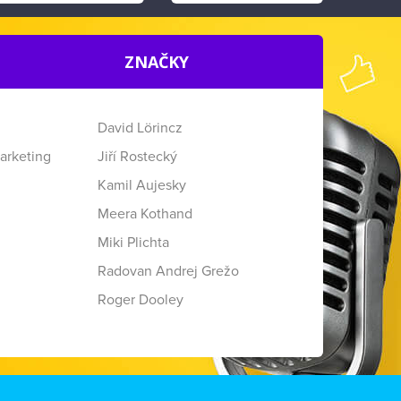
ZNAČKY
David Lörincz
arketing
Jiří Rostecký
Kamil Aujesky
Meera Kothand
Miki Plichta
Radovan Andrej Grežo
Roger Dooley