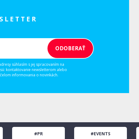
SLETTER
adresy súhlasím s jej spracovaním na
 sú: kontaktovanie newsletterom alebo
elom informovania o novinkách.
#PR
#EVENTS