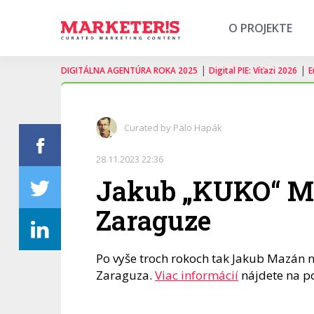
O PROJEKTE
|
|
DIGITÁLNA AGENTÚRA ROKA 2025
Digital PIE: Víťazi 2026
E
Curated by Palo Hapák
28.11.2023 22:36
Jakub „KUKO“ Ma
Zaraguze
Po vyše troch rokoch tak Jakub Mazán 
Zaraguza.
Viac informácií
nájdete na po