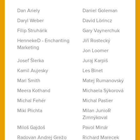
Dan Ariely
Daniel Goleman
Daryl Weber
David Lörincz
Filip Struhárik
Gary Vaynerchuk
HennekeD - Enchanting
Jiří Rostecký
Marketing
Jon Loomer
Josef Šlerka
Juraj Karpiš
Kamil Aujesky
Les Binet
Mari Smith
Matej Rumanovský
Meera Kothand
Michaela Sýkorová
Michal Fehér
Michal Pastier
Miki Plichta
Milan JunioR
Zimnýkoval
Miloš Gajdoš
Pavol Minár
Radovan Andrej Grežo
Richard Marecek