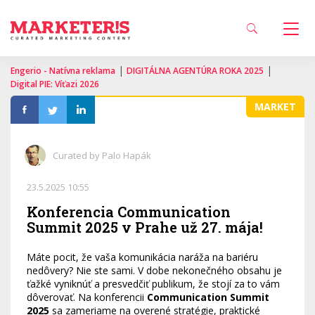
|
|
Engerio - Natívna reklama
DIGITÁLNA AGENTÚRA ROKA 2025
Digital PIE: Víťazi 2026
MARKET
Curated by Palo Hapák
23.5.2025 10:55
Konferencia Communication
Summit 2025 v Prahe už 27. mája!
Máte pocit, že vaša komunikácia naráža na bariéru
nedôvery? Nie ste sami. V dobe nekonečného obsahu je
ťažké vyniknúť a presvedčiť publikum, že stojí za to vám
dôverovať. Na konferencii
Communication Summit
2025
sa zameriame na overené stratégie, praktické