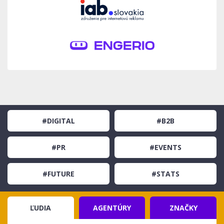
#DIGITAL
#B2B
#PR
#EVENTS
#FUTURE
#STATS
ĽUDIA
AGENTÚRY
ZNAČKY