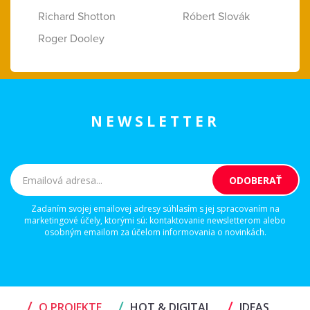
Richard Shotton
Róbert Slovák
Roger Dooley
NEWSLETTER
Zadaním svojej emailovej adresy súhlasím s jej spracovaním na
marketingové účely, ktorými sú: kontaktovanie newsletterom alebo
osobným emailom za účelom informovania o novinkách.
/
/
/
O PROJEKTE
HOT & DIGITAL
IDEAS