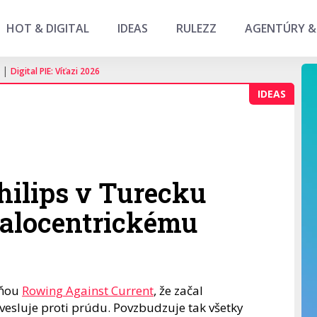
HOT & DIGITAL
IDEAS
RULEZZ
AGENTÚRY &
|
Digital PIE: Víťazi 2026
IDEAS
hilips v Turecku
 falocentrickému
aňou
Rowing Against Current
, že začal
 vesluje proti prúdu. Povzbudzuje tak všetky