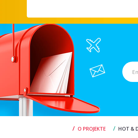
/
/
O PROJEKTE
HOT & D