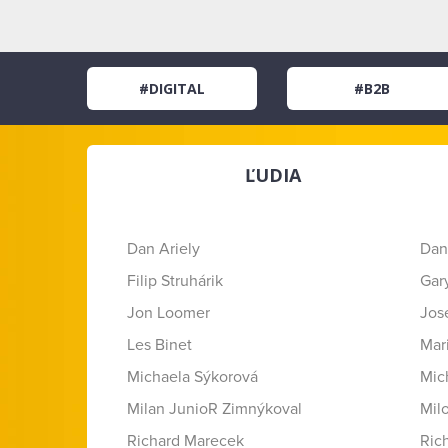
#DIGITAL
#B2B
ĽUDIA
Dan Ariely
Dan
Filip Struhárik
Gar
Jon Loomer
Jose
Les Binet
Mar
Michaela Sýkorová
Mic
Milan JunioR Zimnýkoval
Mil
Richard Marecek
Ric