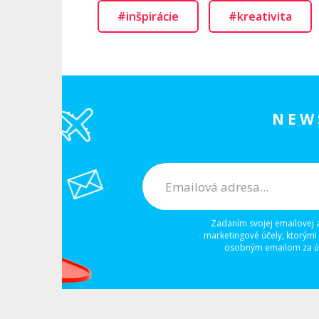
#inšpirácie
#kreativita
NEW
Zadaním svojej emailovej 
marketingové účely, ktorými
osobným emailom za úč