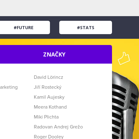
#FUTURE
#STATS
ZNAČKY
David Lörincz
arketing
Jiří Rostecký
Kamil Aujesky
Meera Kothand
Miki Plichta
Radovan Andrej Grežo
Roger Dooley