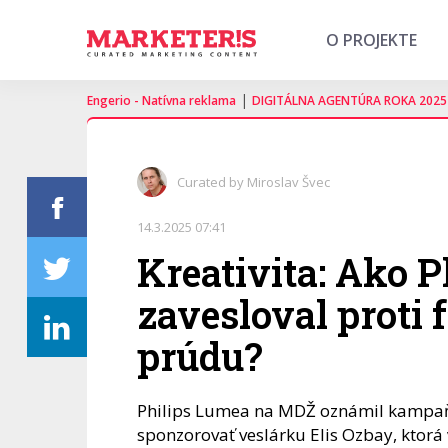
O PROJEKTE
|
Engerio - Natívna reklama
DIGITÁLNA AGENTÚRA ROKA 2025
Curated by Miroslav Švec
14.3.2025 07:41
Kreativita: Ako P
zavesloval proti
prúdu?
Philips Lumea na MDŽ oznámil kamp
sponzorovať veslárku Elis Ozbay, ktorá