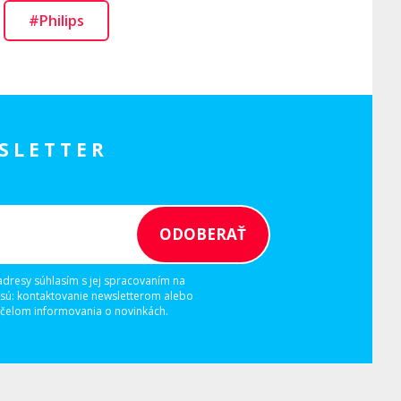
#Philips
SLETTER
adresy súhlasím s jej spracovaním na
 sú: kontaktovanie newsletterom alebo
elom informovania o novinkách.