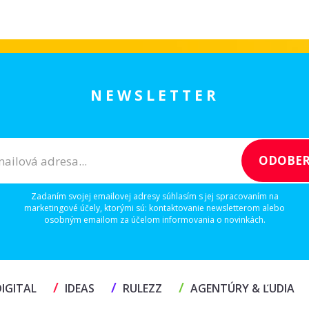
NEWSLETTER
Zadaním svojej emailovej adresy súhlasím s jej spracovaním na
marketingové účely, ktorými sú: kontaktovanie newsletterom alebo
osobným emailom za účelom informovania o novinkách.
/
/
/
IGITAL
IDEAS
RULEZZ
AGENTÚRY & ĽUDIA