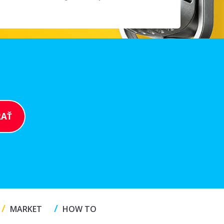
/
/
MARKET
HOW TO