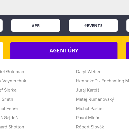
#PR
#EVENTS
AGENTÚRY
iel Goleman
Daryl Weber
y Vaynerchuk
HennekeD - Enchanting M
f Šlerka
Juraj Karpiš
i Smith
Matej Rumanovský
hal Fehér
Michal Pastier
oš Gajdoš
Pavol Minár
hard Shotton
Róbert Slovák