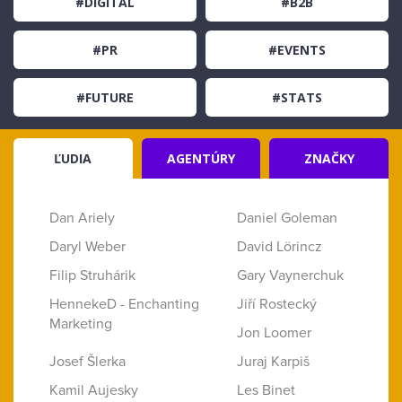
#DIGITAL
#B2B
#PR
#EVENTS
#FUTURE
#STATS
ĽUDIA
AGENTÚRY
ZNAČKY
Dan Ariely
Daniel Goleman
Daryl Weber
David Lörincz
Filip Struhárik
Gary Vaynerchuk
HennekeD - Enchanting
Jiří Rostecký
Marketing
Jon Loomer
Josef Šlerka
Juraj Karpiš
Kamil Aujesky
Les Binet