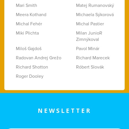
Mari Smith
Matej Rumanovský
Meera Kothand
Michaela Sýkorová
Michal Fehér
Michal Pastier
Miki Plichta
Milan JunioR
Zimnýkoval
Miloš Gajdoš
Pavol Minár
Radovan Andrej Grežo
Richard Marecek
Richard Shotton
Róbert Slovák
Roger Dooley
NEWSLETTER