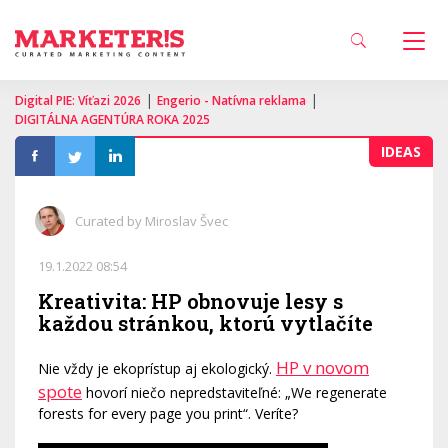
|
|
Digital PIE: Víťazi 2026
Engerio - Natívna reklama
DIGITÁLNA AGENTÚRA ROKA 2025
IDEAS
Curated by Miroslav Švec
19.1.2022 08:54
Kreativita: HP obnovuje lesy s
každou stránkou, ktorú vytlačíte
HP v novom
Nie vždy je ekoprístup aj ekologický.
spote
hovorí niečo nepredstaviteľné: „We regenerate
forests for every page you print“. Veríte?