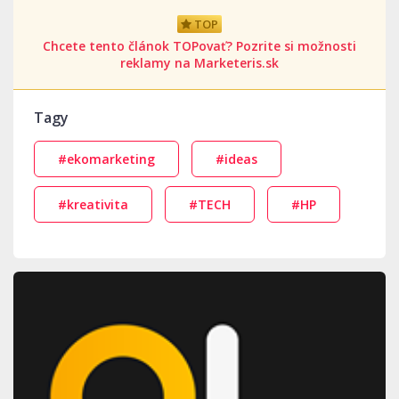
TOP
Chcete tento článok TOPovať? Pozrite si možnosti
reklamy na Marketeris.sk
Tagy
#ekomarketing
#ideas
#kreativita
#TECH
#HP