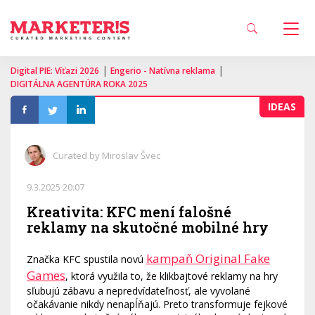
|
|
Digital PIE: Víťazi 2026
Engerio - Natívna reklama
DIGITÁLNA AGENTÚRA ROKA 2025
IDEAS
Curated by Miroslav Švec
9.3.2025 20:07
Kreativita: KFC mení falošné
reklamy na skutočné mobilné hry
kampaň Original Fake
Značka KFC spustila novú
Games
, ktorá využila to, že klikbajtové reklamy na hry
sľubujú zábavu a nepredvídateľnosť, ale vyvolané
očakávanie nikdy nenapĺňajú. Preto transformuje fejkové