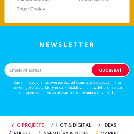
Roger Dooley
NEWSLETTER
Zadaním svojej emailovej adresy súhlasím s jej spracovaním na
marketingové účely, ktorými sú: kontaktovanie newsletterom alebo
osobným emailom za účelom informovania o novinkách.
/
/
/
O PROJEKTE
HOT & DIGITAL
IDEAS
/
/
/
RULEZZ
AGENTÚRY & ĽUDIA
MARKET