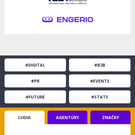
#DIGITAL
#B2B
#PR
#EVENTS
#FUTURE
#STATS
ĽUDIA
AGENTÚRY
ZNAČKY