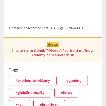
Obrázok: adsofbrands.net; KFC | @TBWA\RAAD.
TOP
Chcete tento článok TOPovať? Pozrite si možnosti
reklamy na Marketeris.sk
Tagy
#excelentné reklamy
#gaming
#globálne značky
#ideas
#KFC
#kreativita