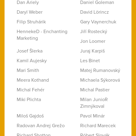
Dan Ariely
Daniel Goleman
Daryl Weber
David Lörincz
Filip Struhárik
Gary Vaynerchuk
HennekeD - Enchanting
Jiří Rostecký
Marketing
Jon Loomer
Josef Šlerka
Juraj Karpiš
Kamil Aujesky
Les Binet
Mari Smith
Matej Rumanovský
Meera Kothand
Michaela Sýkorová
Michal Fehér
Michal Pastier
Miki Plichta
Milan JunioR
Zimnýkoval
Miloš Gajdoš
Pavol Minár
Radovan Andrej Grežo
Richard Marecek
Richard Shotton
Róbert Slovák