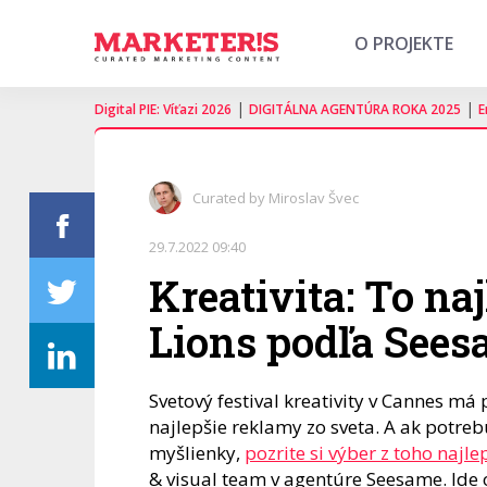
O PROJEKTE
|
|
Digital PIE: Víťazi 2026
DIGITÁLNA AGENTÚRA ROKA 2025
E
Curated by Miroslav Švec
29.7.2022 09:40
Kreativita: To na
Lions podľa See
Svetový festival kreativity v Cannes má
najlepšie reklamy zo sveta. A ak potre
myšlienky,
pozrite si výber z toho najle
& visual team v agentúre Seesame. Ide 