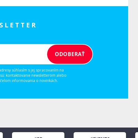
SLETTER
adresy súhlasím s jej spracovaním na
 sú: kontaktovanie newsletterom alebo
elom informovania o novinkách.