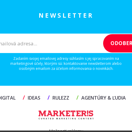
NEWSLETTER
Zadaním svojej emailovej adresy súhlasím s jej spracovaním na
marketingové účely, ktorými sú: kontaktovanie newsletterom alebo
osobným emailom za účelom informovania o novinkách.
/
/
/
IGITAL
IDEAS
RULEZZ
AGENTÚRY & ĽUDIA
Možnosti reklamy