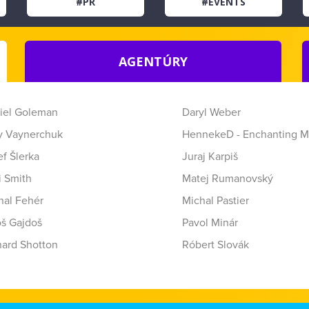
#PR
#EVENTS
AGENTÚRY
iel Goleman
Daryl Weber
y Vaynerchuk
HennekeD - Enchanting M
f Šlerka
Juraj Karpiš
i Smith
Matej Rumanovský
hal Fehér
Michal Pastier
oš Gajdoš
Pavol Minár
hard Shotton
Róbert Slovák