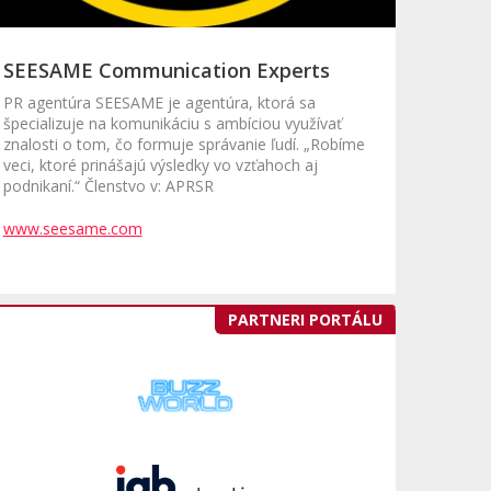
SEESAME Communication Experts
PR agentúra SEESAME je agentúra, ktorá sa
špecializuje na komunikáciu s ambíciou využívať
znalosti o tom, čo formuje správanie ľudí. „Robíme
veci, ktoré prinášajú výsledky vo vzťahoch aj
podnikaní.“ Členstvo v: APRSR
www.seesame.com
PARTNERI PORTÁLU