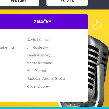
#FUTURE
#STATS
ZNAČKY
David Lörincz
arketing
Jiří Rostecký
Kamil Aujesky
Meera Kothand
Miki Plichta
Radovan Andrej Grežo
Roger Dooley