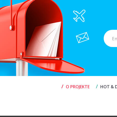
/
/
O PROJEKTE
HOT & D