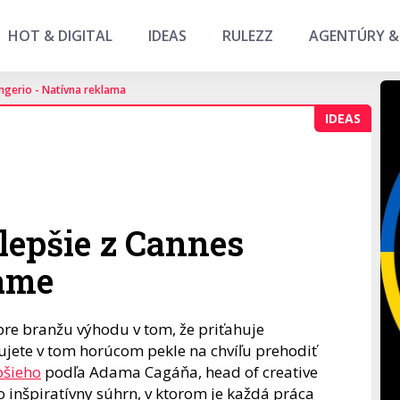
HOT & DIGITAL
IDEAS
RULEZZ
AGENTÚRY &
ngerio - Natívna reklama
IDEAS
jlepšie z Cannes
same
 pre branžu výhodu v tom, že priťahuje
bujete v tom horúcom pekle na chvíľu prehodiť
pšieho
podľa Adama Cagáňa, head of creative
o inšpiratívny súhrn, v ktorom je každá práca