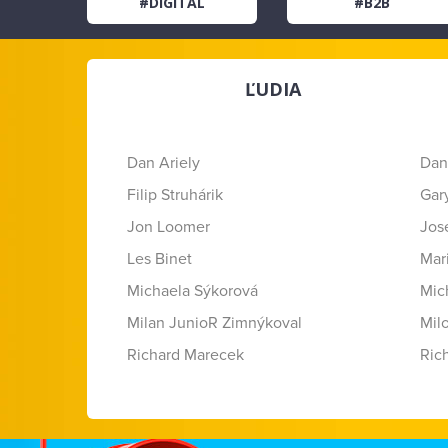
#DIGITAL
#B2B
ĽUDIA
Dan Ariely
Dan
Filip Struhárik
Gar
Jon Loomer
Jose
Les Binet
Mar
Michaela Sýkorová
Mic
Milan JunioR Zimnýkoval
Mil
Richard Marecek
Ric