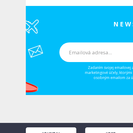
NEW
Zadaním svojej emailovej 
marketingové účely, ktorými
osobným emailom za úč