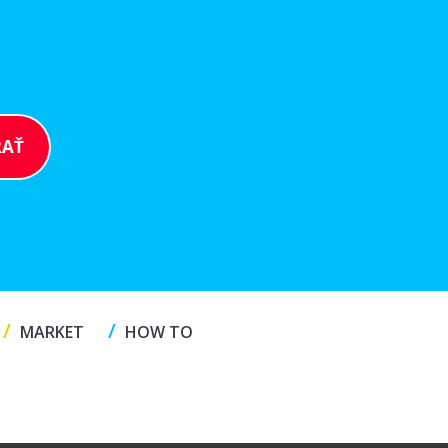
/
/
MARKET
HOW TO