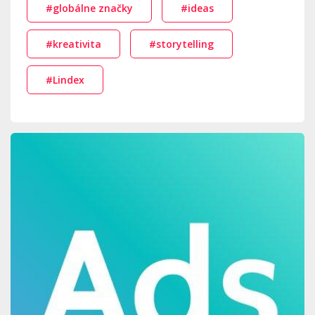
#globálne značky
#ideas
#kreativita
#storytelling
#Lindex