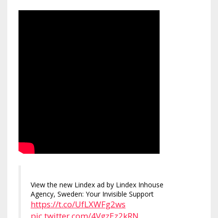
View the new Lindex ad by Lindex Inhouse
Agency, Sweden: Your Invisible Support
https://t.co/UfLXWFg2ws
pic.twitter.com/4VgzEz2kRN