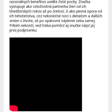
racionálnych benefitov uvidíte čisté pocity. Značka
vystupuje ako celoživotná partnerka žien od ich
tínedžerských rokov až po zrelosť, či ako pevná opora od
ich tehotenstva, cez nekonečné noci s dieťaťom a ďalších
zmien v živote, až po opätovné nájdenie seba samej.
Príbeh nekončí, veď treba pomôcť aj vnučke nájsť jej
prvú podprsenku.