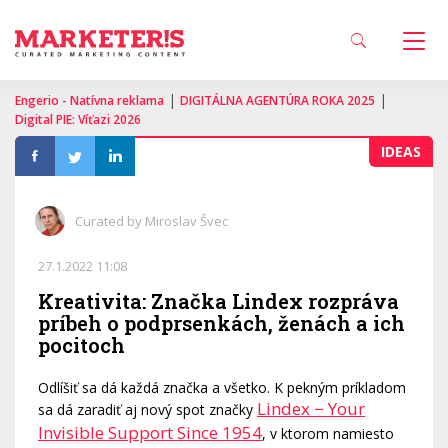
|
|
Engerio - Natívna reklama
DIGITÁLNA AGENTÚRA ROKA 2025
Digital PIE: Víťazi 2026
IDEAS
Curated by Miroslav Švec
27.1.2022 11:08
Kreativita: Značka Lindex rozpráva
príbeh o podprsenkách, ženách a ich
pocitoch
Odlíšiť sa dá každá značka a všetko. K pekným príkladom
Lindex − Your
sa dá zaradiť aj nový spot značky
Invisible Support Since 1954
, v ktorom namiesto