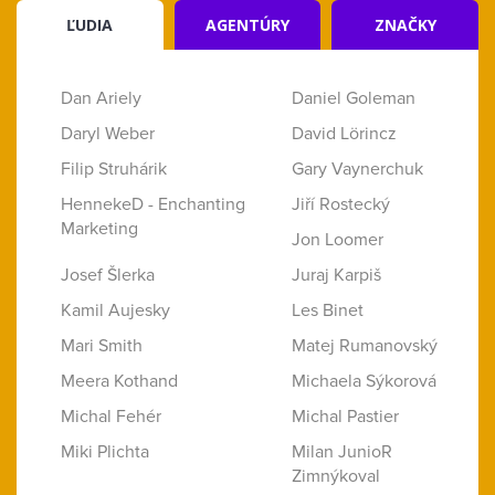
ĽUDIA
AGENTÚRY
ZNAČKY
Dan Ariely
Daniel Goleman
Daryl Weber
David Lörincz
Filip Struhárik
Gary Vaynerchuk
HennekeD - Enchanting
Jiří Rostecký
Marketing
Jon Loomer
Josef Šlerka
Juraj Karpiš
Kamil Aujesky
Les Binet
Mari Smith
Matej Rumanovský
Meera Kothand
Michaela Sýkorová
Michal Fehér
Michal Pastier
Miki Plichta
Milan JunioR
Zimnýkoval