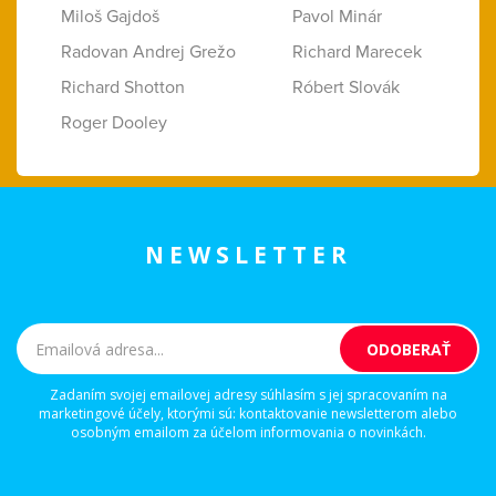
Miloš Gajdoš
Pavol Minár
Radovan Andrej Grežo
Richard Marecek
Richard Shotton
Róbert Slovák
Roger Dooley
NEWSLETTER
Zadaním svojej emailovej adresy súhlasím s jej spracovaním na
marketingové účely, ktorými sú: kontaktovanie newsletterom alebo
osobným emailom za účelom informovania o novinkách.