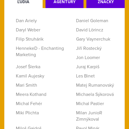
ĽUDIA
AGENTÚRY
ZNAČKY
Dan Ariely
Daniel Goleman
Daryl Weber
David Lörincz
Filip Struhárik
Gary Vaynerchuk
HennekeD - Enchanting
Jiří Rostecký
Marketing
Jon Loomer
Josef Šlerka
Juraj Karpiš
Kamil Aujesky
Les Binet
Mari Smith
Matej Rumanovský
Meera Kothand
Michaela Sýkorová
Michal Fehér
Michal Pastier
Miki Plichta
Milan JunioR
Zimnýkoval
Miloš Gajdoš
Pavol Minár