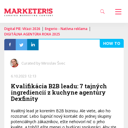
|
|
Digital PIE: Víťazi 2026
Engerio - Natívna reklama
DIGITÁLNA AGENTÚRA ROKA 2025
HOW TO
Curated by Miroslav Švec
6.10.2023 12:13
Kvalifikácia B2B leadu: 7 tajných
ingrediencií z kuchyne agentúry
Dexfinity
Kvalitný lead je korením B2B biznisu. Ale viete, ako ho
rozoznať. Lebo šupnúť nový kontakt do jednej skupiny
potenciálnych zákazníkov, ešte nehovorí nič o jeho
kvalite, a tobôž ešte menej o budúcej spolupráci. Aby ste