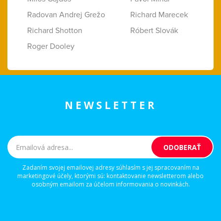
Radovan Andrej Grežo
Richard Marecek
Richard Shotton
Róbert Slovák
Roger Dooley
NEWSLETTER
Zadaním svojej emailovej adresy súhlasím s jej spracovaním na
marketingové účely, ktorými sú: kontaktovanie newsletterom alebo
osobným emailom za účelom informovania o novinkách.