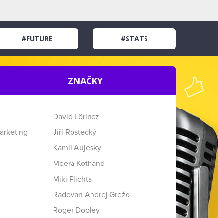
#FUTURE
#STATS
ZNAČKY
David Lörincz
arketing
Jiří Rostecký
Kamil Aujesky
Meera Kothand
Miki Plichta
Radovan Andrej Grežo
Roger Dooley