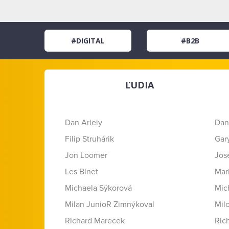
#DIGITAL
#B2B
ĽUDIA
Dan Ariely
Dan
Filip Struhárik
Gar
Jon Loomer
Jose
Les Binet
Mar
Michaela Sýkorová
Mic
Milan JunioR Zimnýkoval
Mil
Richard Marecek
Ric