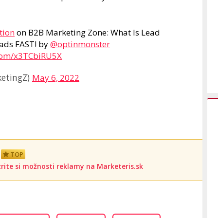
tion
on B2B Marketing Zone: What Is Lead
eads FAST! by
@optinmonster
.com/x3TCbiRU5X
etingZ)
May 6, 2022
TOP
rite si možnosti reklamy na Marketeris.sk