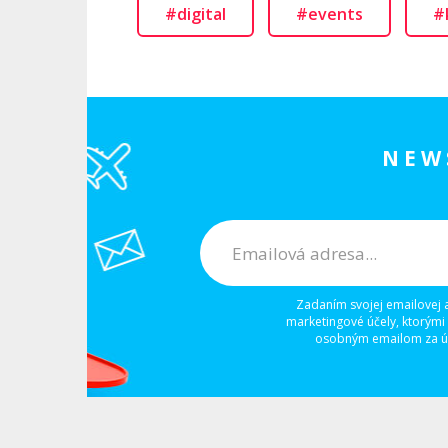
#digital
#events
#
NEW
Zadaním svojej emailovej 
marketingové účely, ktorými
osobným emailom za úč