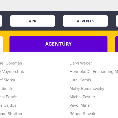
#PR
#EVENTS
AGENTÚRY
iel Goleman
Daryl Weber
y Vaynerchuk
HennekeD - Enchanting M
f Šlerka
Juraj Karpiš
i Smith
Matej Rumanovský
hal Fehér
Michal Pastier
oš Gajdoš
Pavol Minár
hard Shotton
Róbert Slovák