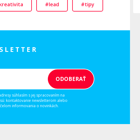
kreativita
#lead
#tipy
SLETTER
adresy súhlasím s jej spracovaním na
 sú: kontaktovanie newsletterom alebo
elom informovania o novinkách.