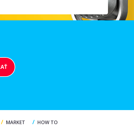
/
/
MARKET
HOW TO