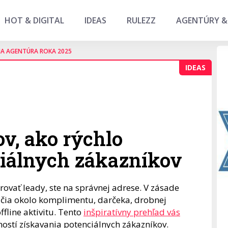
HOT & DIGITAL
IDEAS
RULEZZ
AGENTÚRY &
NA AGENTÚRA ROKA 2025
IDEAS
ov, ako rýchlo
ciálnych zákazníkov
rovať leady, ste na správnej adrese. V zásade
očia okolo komplimentu, darčeka, drobnej
fline aktivitu. Tento
inšpiratívny prehľad vás
ostí získavania potenciálnych zákazníkov.