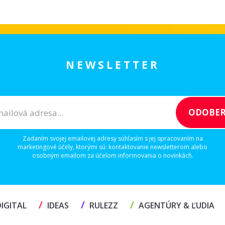
NEWSLETTER
Zadaním svojej emailovej adresy súhlasím s jej spracovaním na
marketingové účely, ktorými sú: kontaktovanie newsletterom alebo
osobným emailom za účelom informovania o novinkách.
/
/
/
IGITAL
IDEAS
RULEZZ
AGENTÚRY & ĽUDIA