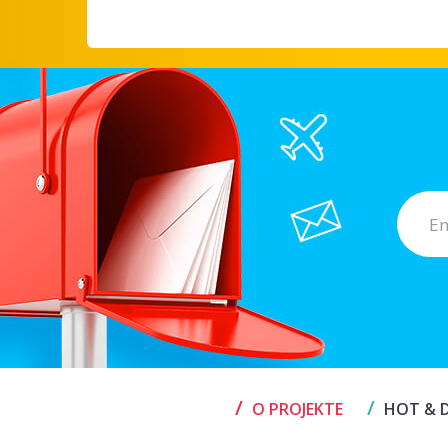
/
/
O PROJEKTE
HOT & D