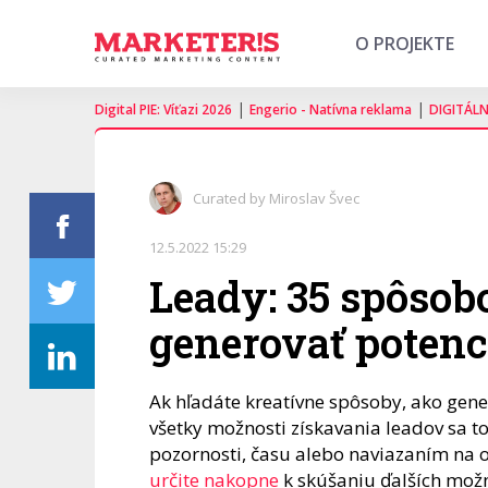
O PROJEKTE
|
|
Digital PIE: Víťazi 2026
Engerio - Natívna reklama
DIGITÁL
Curated by Miroslav Švec
12.5.2022 15:29
Leady: 35 spôsob
generovať poten
Ak hľadáte kreatívne spôsoby, ako gene
všetky možnosti získavania leadov sa t
pozornosti, času alebo naviazaním na of
určite nakopne
k skúšaniu ďalších možn