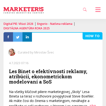
|
|
Digital PIE: Víťazi 2026
Engerio - Natívna reklama
DIGITÁLNA AGENTÚRA ROKA 2025
HOW TO
Curated by Miroslav Švec
4.7.2023 07:16
Les Binet o efektívnosti reklamy,
atribúcii, ekonometrickom
modelovaní a SoS
Na všetky kľúčové piliere marketingovej „školy“ Lesa
Bineta sa teraz v rozhovore povypytoval Steve Boehler.
Ak máte čosi do činenia s marketingom, neváhajte a
ako
prečítajte si celý rozhovor, v ktorom Les ozrejmuje,