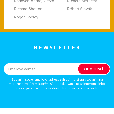
Radovan Andrej Grežo
Richard Marecek
Richard Shotton
Róbert Slovák
Roger Dooley
NEWSLETTER
Zadaním svojej emailovej adresy súhlasím s jej spracovaním na
marketingové účely, ktorými sú: kontaktovanie newsletterom alebo
osobným emailom za účelom informovania o novinkách.