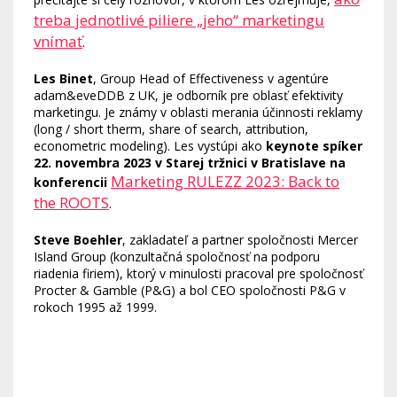
treba jednotlivé piliere „jeho“ marketingu
vnímať
.
Les Binet
, Group Head of Effectiveness v agentúre
adam&eveDDB z UK, je odborník pre oblasť efektivity
marketingu. Je známy v oblasti merania účinnosti reklamy
(long / short therm, share of search, attribution,
econometric modeling). Les vystúpi ako
keynote spíker
22. novembra 2023 v Starej tržnici v Bratislave na
Marketing RULEZZ 2023: Back to
konferencii
the ROOTS
.
Steve Boehler
, zakladateľ a partner spoločnosti Mercer
Island Group (konzultačná spoločnosť na podporu
riadenia firiem), ktorý v minulosti pracoval pre spoločnosť
Procter & Gamble (P&G) a bol CEO spoločnosti P&G v
rokoch 1995 až 1999.