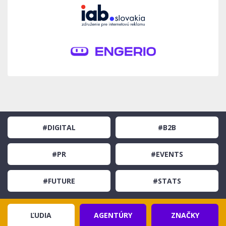
#DIGITAL
#B2B
#PR
#EVENTS
#FUTURE
#STATS
ĽUDIA
AGENTÚRY
ZNAČKY