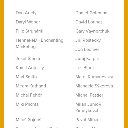
Dan Ariely
Daniel Goleman
Daryl Weber
David Lörincz
Filip Struhárik
Gary Vaynerchuk
HennekeD - Enchanting
Jiří Rostecký
Marketing
Jon Loomer
Josef Šlerka
Juraj Karpiš
Kamil Aujesky
Les Binet
Mari Smith
Matej Rumanovský
Meera Kothand
Michaela Sýkorová
Michal Fehér
Michal Pastier
Miki Plichta
Milan JunioR
Zimnýkoval
Miloš Gajdoš
Pavol Minár