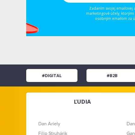
Zadaním svojej emailovej 
marketingové účely, ktorými
osobným emailom za úč
#DIGITAL
#B2B
ĽUDIA
Dan Ariely
Dan
Filip Struhárik
Gar