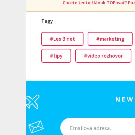
Chcete tento článok TOPovať? Poz
Tagy
#Les Binet
#marketing
#tipy
#video rozhovor
NEW