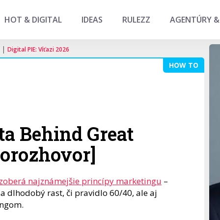
HOT & DIGITAL
IDEAS
RULEZZ
AGENTÚRY &
|
Digital PIE: Víťazi 2026
HOW TO
ta Behind Great
eorozhovor]
ozoberá najznámejšie princípy marketingu
–
dlhodobý rast, či pravidlo 60/40, ale aj
tingom.