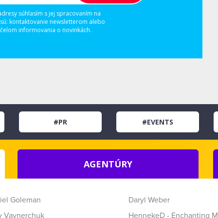
adresy súhlasím s jej spracovaním na
 sú: kontaktovanie newsletterom alebo
elom informovania o novinkách.
#PR
#EVENTS
AGENTÚRY
iel Goleman
Daryl Weber
y Vaynerchuk
HennekeD - Enchanting M