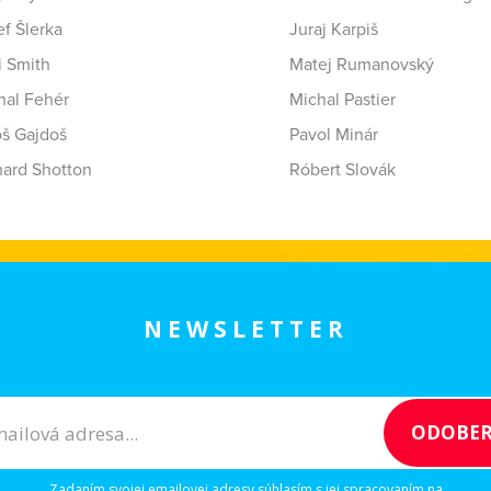
f Šlerka
Juraj Karpiš
i Smith
Matej Rumanovský
hal Fehér
Michal Pastier
oš Gajdoš
Pavol Minár
hard Shotton
Róbert Slovák
NEWSLETTER
Zadaním svojej emailovej adresy súhlasím s jej spracovaním na