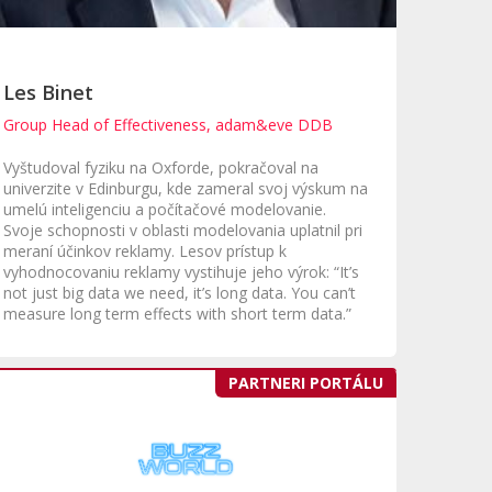
Les Binet
Group Head of Effectiveness, adam&eve DDB
Vyštudoval fyziku na Oxforde, pokračoval na
univerzite v Edinburgu, kde zameral svoj výskum na
umelú inteligenciu a počítačové modelovanie.
Svoje schopnosti v oblasti modelovania uplatnil pri
meraní účinkov reklamy. Lesov prístup k
vyhodnocovaniu reklamy vystihuje jeho výrok: “It’s
not just big data we need, it’s long data. You can’t
measure long term effects with short term data.”
PARTNERI PORTÁLU