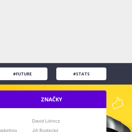
#FUTURE
#STATS
ZNAČKY
David Lörincz
arketing
Jiří Rostecký