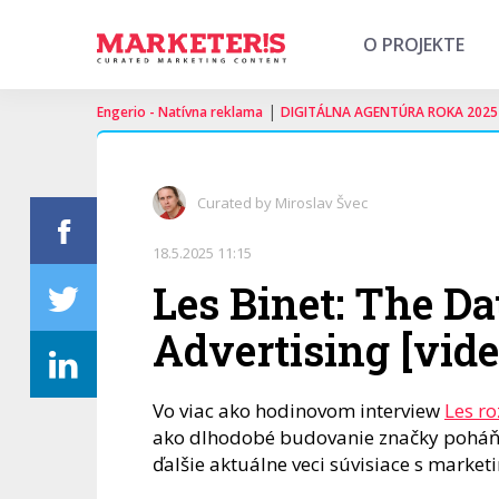
O PROJEKTE
|
Engerio - Natívna reklama
DIGITÁLNA AGENTÚRA ROKA 2025
Curated by Miroslav Švec
18.5.2025 11:15
Les Binet: The Da
Advertising [vid
Vo viac ako hodinovom interview
Les r
ako dlhodobé budovanie značky poháňa 
ďalšie aktuálne veci súvisiace s marke