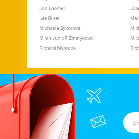
Jon Loomer
Jose
Les Binet
Mar
Michaela Sýkorová
Mic
Milan JunioR Zimnýkoval
Mil
Richard Marecek
Ric