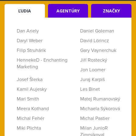
ĽUDIA
AGENTÚRY
ZNAČKY
Dan Ariely
Daniel Goleman
Daryl Weber
David Lörincz
Filip Struhárik
Gary Vaynerchuk
HennekeD - Enchanting
Jiří Rostecký
Marketing
Jon Loomer
Josef Šlerka
Juraj Karpiš
Kamil Aujesky
Les Binet
Mari Smith
Matej Rumanovský
Meera Kothand
Michaela Sýkorová
Michal Fehér
Michal Pastier
Miki Plichta
Milan JunioR
Zimnýkoval