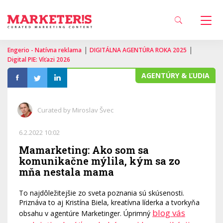
|
|
Engerio - Natívna reklama
DIGITÁLNA AGENTÚRA ROKA 2025
Digital PIE: Víťazi 2026
AGENTÚRY & ĽUDIA
Curated by Miroslav Švec
6.2.2022 10:02
Mamarketing: Ako som sa
komunikačne mýlila, kým sa zo
mňa nestala mama
To najdôležitejšie zo sveta poznania sú skúsenosti.
Priznáva to aj Kristína Biela, kreatívna líderka a tvorkyňa
blog vás
obsahu v agentúre Marketinger. Úprimný