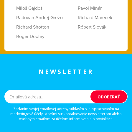
Miloš Gajdoš
Pavol Minár
Radovan Andrej Grežo
Richard Marecek
Richard Shotton
Róbert Slovák
Roger Dooley
NEWSLETTER
Zadaním svojej emailovej adresy súhlasím s jej spracovaním na
marketingové účely, ktorými sú: kontaktovanie newsletterom alebo
osobným emailom za účelom informovania o novinkách.