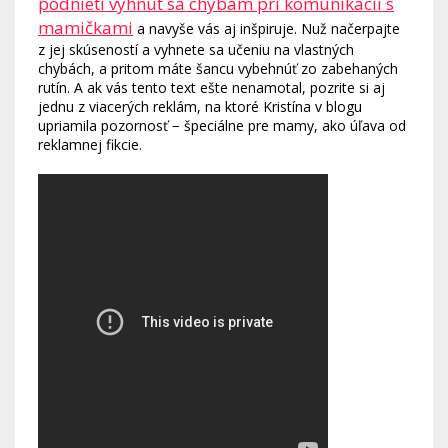
podnieti vyhnúť sa chybám pri komunikácii s
mamičkami
a navyše vás aj inšpiruje. Nuž načerpajte
z jej skúseností a vyhnete sa učeniu na vlastných
chybách, a pritom máte šancu vybehnúť zo zabehaných
rutín. A ak vás tento text ešte nenamotal, pozrite si aj
jednu z viacerých reklám, na ktoré Kristína v blogu
upriamila pozornosť − špeciálne pre mamy, ako úľava od
reklamnej fikcie.