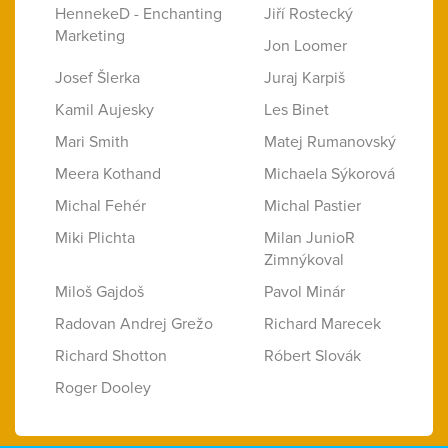
HennekeD - Enchanting
Jiří Rostecký
Marketing
Jon Loomer
Josef Šlerka
Juraj Karpiš
Kamil Aujesky
Les Binet
Mari Smith
Matej Rumanovský
Meera Kothand
Michaela Sýkorová
Michal Fehér
Michal Pastier
Miki Plichta
Milan JunioR
Zimnýkoval
Miloš Gajdoš
Pavol Minár
Radovan Andrej Grežo
Richard Marecek
Richard Shotton
Róbert Slovák
Roger Dooley