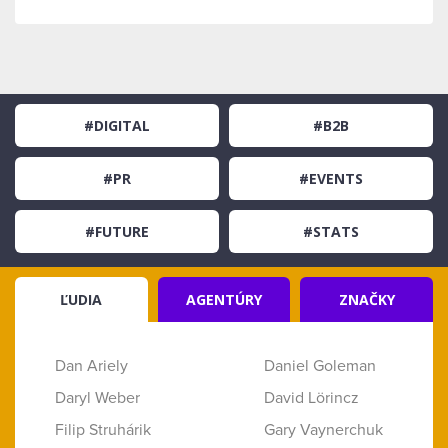
#DIGITAL
#B2B
#PR
#EVENTS
#FUTURE
#STATS
ĽUDIA
AGENTÚRY
ZNAČKY
Dan Ariely
Daniel Goleman
Daryl Weber
David Lörincz
Filip Struhárik
Gary Vaynerchuk