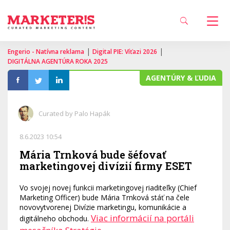
|
|
Engerio - Natívna reklama
Digital PIE: Víťazi 2026
DIGITÁLNA AGENTÚRA ROKA 2025
AGENTÚRY & ĽUDIA
Curated by Palo Hapák
8.6.2023 10:54
Mária Trnková bude šéfovať
marketingovej divízií firmy ESET
Vo svojej novej funkcii marketingovej riaditeľky (Chief
Marketing Officer) bude Mária Trnková stáť na čele
novovytvorenej Divízie marketingu, komunikácie a
Viac informácií na portáli
digitálneho obchodu.