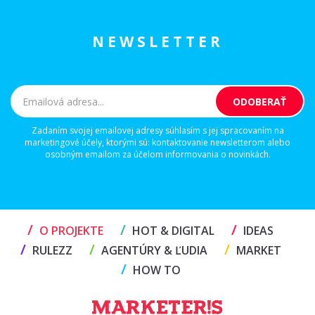
NEWSLETTER
Zadaním svojej emailovej adresy súhlasím s jej spracovaním na
marketingové účely, ktorými sú: kontaktovanie newsletterom alebo
osobným emailom za účelom informovania o novinkách.
/
/
/
O PROJEKTE
HOT & DIGITAL
IDEAS
/
/
/
RULEZZ
AGENTÚRY & ĽUDIA
MARKET
/
HOW TO