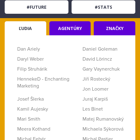
#FUTURE
#STATS
ĽUDIA
AGENTÚRY
ZNAČKY
Dan Ariely
Daniel Goleman
Daryl Weber
David Lörincz
Filip Struhárik
Gary Vaynerchuk
HennekeD - Enchanting
Jiří Rostecký
Marketing
Jon Loomer
Josef Šlerka
Juraj Karpiš
Kamil Aujesky
Les Binet
Mari Smith
Matej Rumanovský
Meera Kothand
Michaela Sýkorová
Michal Fehér
Michal Pastier