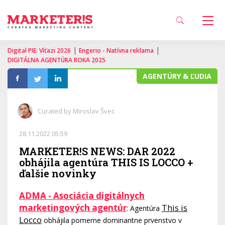
|
|
Digital PIE: Víťazi 2026
Engerio - Natívna reklama
DIGITÁLNA AGENTÚRA ROKA 2025
AGENTÚRY & ĽUDIA
Curated by Miroslav Švec
28.11.2022 05:59
MARKETER!S NEWS: DAR 2022
obhájila agentúra THIS IS LOCCO +
ďalšie novinky
ADMA - Asociácia digitálnych
marketingových agentúr
This is
: Agentúra
Locco
obhájila pomerne dominantne prvenstvo v