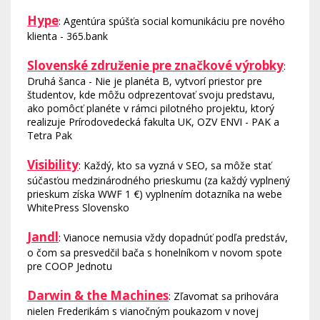
Hype
: Agentúra spúšťa social komunikáciu pre nového
klienta - 365.bank
Slovenské združenie pre značkové výrobky
:
Druhá šanca - Nie je planéta B, vytvorí priestor pre
študentov, kde môžu odprezentovať svoju predstavu,
ako pomôcť planéte v rámci pilotného projektu, ktorý
realizuje Prírodovedecká fakulta UK, OZV ENVI - PAK a
Tetra Pak
Visibility
: Každý, kto sa vyzná v SEO, sa môže stať
súčasťou medzinárodného prieskumu (za každý vyplnený
prieskum získa WWF 1 €) vyplnením dotazníka na webe
WhitePress Slovensko
Jandl
: Vianoce nemusia vždy dopadnúť podľa predstáv,
o čom sa presvedčil bača s honelníkom v novom spote
pre COOP Jednotu
Darwin & the Machines
: Zľavomat sa prihovára
nielen Frederikám s vianočným poukazom v novej