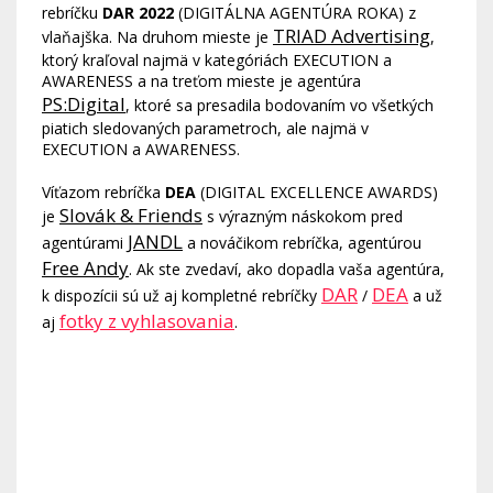
rebríčku
DAR 2022
(DIGITÁLNA AGENTÚRA ROKA) z
TRIAD Advertising
vlaňajška. Na druhom mieste je
,
ktorý kraľoval najmä v kategóriách EXECUTION a
AWARENESS a na treťom mieste je agentúra
PS:Digital
, ktoré sa presadila bodovaním vo všetkých
piatich sledovaných parametroch, ale najmä v
EXECUTION a AWARENESS.
Víťazom rebríčka
DEA
(DIGITAL EXCELLENCE AWARDS)
Slovák & Friends
je
s výrazným náskokom pred
JANDL
agentúrami
a nováčikom rebríčka, agentúrou
Free Andy
. Ak ste zvedaví, ako dopadla vaša agentúra,
DAR
DEA
k dispozícii sú už aj kompletné rebríčky
/
a už
fotky z vyhlasovania
aj
.