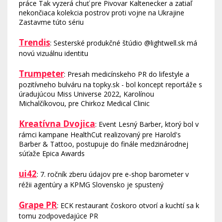
práce Tak vyzerá chuť pre Pivovar Kaltenecker a zatiaľ
nekončiaca kolekcia postrov proti vojne na Ukrajine
Zastavme túto sériu
Trendis
: Sesterské produkčné štúdio @lightwell.sk má
novú vizuálnu identitu
Trumpeter
: Presah medicínskeho PR do lifestyle a
pozitívneho bulváru na topky.sk - bol koncept reportáže s
úradujúcou Miss Universe 2022, Karolínou
Michalčíkovou, pre Chirkoz Medical Clinic
Kreatívna Dvojica
: Event Lesný Barber, ktorý bol v
rámci kampane HealthCut realizovaný pre Harold's
Barber & Tattoo, postupuje do finále medzinárodnej
súťaže Epica Awards
ui42
: 7. ročník zberu údajov pre e-shop barometer v
réžii agentúry a KPMG Slovensko je spustený
Grape PR
: ECK restaurant čoskoro otvorí a kuchtí sa k
tomu zodpovedajúce PR