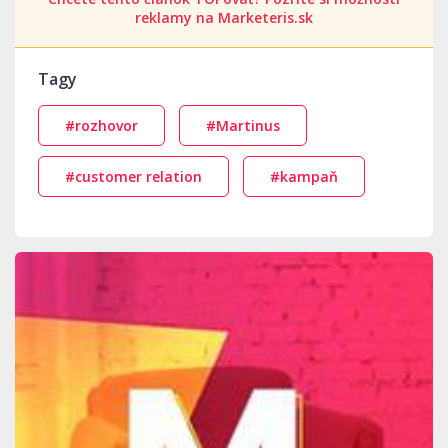
reklamy na Marketeris.sk
Tagy
#rozhovor
#Martinus
#customer relation
#kampaň