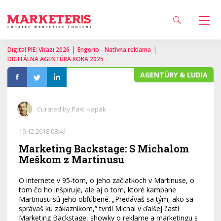
|
|
Digital PIE: Víťazi 2026
Engerio - Natívna reklama
DIGITÁLNA AGENTÚRA ROKA 2025
AGENTÚRY & ĽUDIA
Curated by Palo Hapák
19.12.2018 08:41
Marketing Backstage: S Michalom
Meškom z Martinusu
O internete v 95-tom, o jeho začiatkoch v Martinuse, o
tom čo ho inšpiruje, ale aj o tom, ktoré kampane
Martinusu sú jeho obľúbené. „Predávaš sa tým, ako sa
správaš ku zákazníkom,“ tvrdí Michal v ďalšej časti
Marketing Backstage, showky o reklame a marketingu s