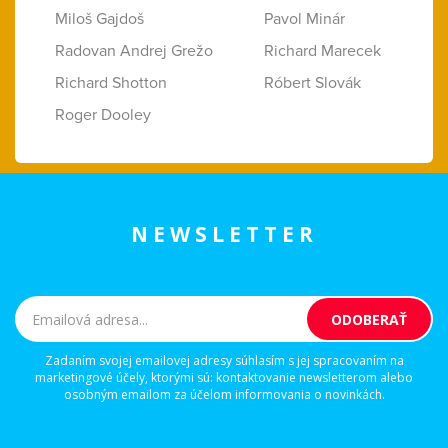
Miloš Gajdoš
Pavol Minár
Radovan Andrej Grežo
Richard Marecek
Richard Shotton
Róbert Slovák
Roger Dooley
NEWSLETTER
Zadaním svojej emailovej adresy súhlasím s jej spracovaním na
marketingové účely, ktorými sú: kontaktovanie newsletterom alebo
osobným emailom za účelom informovania o novinkách.