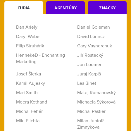
ĽUDIA
AGENTÚRY
ZNAČKY
Dan Ariely
Daniel Goleman
Daryl Weber
David Lörincz
Filip Struhárik
Gary Vaynerchuk
HennekeD - Enchanting
Jiří Rostecký
Marketing
Jon Loomer
Josef Šlerka
Juraj Karpiš
Kamil Aujesky
Les Binet
Mari Smith
Matej Rumanovský
Meera Kothand
Michaela Sýkorová
Michal Fehér
Michal Pastier
Miki Plichta
Milan JunioR
Zimnýkoval