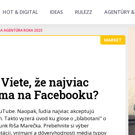
HOT & DIGITAL
IDEAS
RULEZZ
AGENTÚRY &
NA AGENTÚRA ROKA 2025
MARKET
Viete, že najviac
ama na Facebooku?
uTube. Naopak, ľudia najviac akceptujú
h. Takto vyzerá úvod ku glose o „bľabotaní" o
nk Riša Marečka. Prebehnite si výber
ptácii, vnímaní a dôveryhodnosti média typov