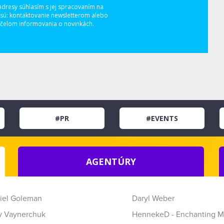
adresy súhlasím s jej spracovaním na
 sú: kontaktovanie newsletterom alebo
elom informovania o novinkách.
#PR
#EVENTS
AGENTÚRY
iel Goleman
Daryl Weber
y Vaynerchuk
HennekeD - Enchanting M