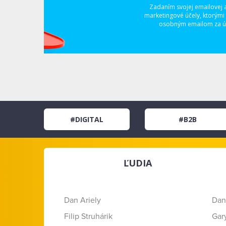
Zadaním svojej emailovej 
marketingové účely, ktorými
osobným emailom za úč
#DIGITAL
#B2B
ĽUDIA
Dan Ariely
Dan
Filip Struhárik
Gar