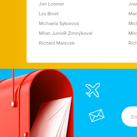
Jon Loomer
Jose
Les Binet
Mar
Michaela Sýkorová
Mic
Milan JunioR Zimnýkoval
Mil
Richard Marecek
Ric