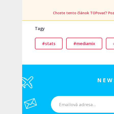
Chcete tento článok TOPovať? Poz
Tagy
#stats
#mediamix
NEW