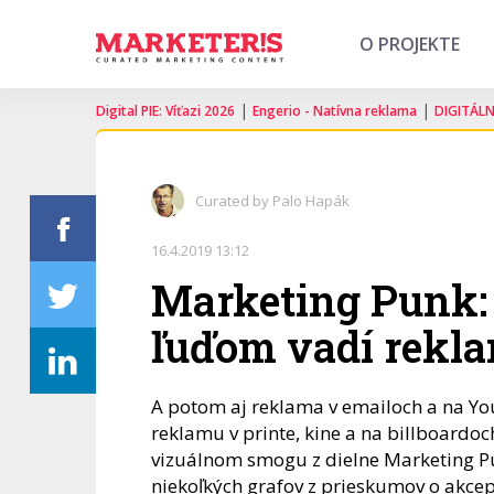
O PROJEKTE
|
|
Digital PIE: Víťazi 2026
Engerio - Natívna reklama
DIGITÁL
Curated by Palo Hapák
16.4.2019 13:12
Marketing Punk: 
ľuďom vadí rekl
A potom aj reklama v emailoch a na Yo
reklamu v printe, kine a na billboardoc
vizuálnom smogu z dielne Marketing Pu
niekoľkých grafov z prieskumov o akce