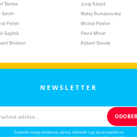
f Šlerka
Juraj Karpiš
i Smith
Matej Rumanovský
hal Fehér
Michal Pastier
oš Gajdoš
Pavol Minár
hard Shotton
Róbert Slovák
NEWSLETTER
Zadaním svojej emailovej adresy súhlasím s jej spracovaním na