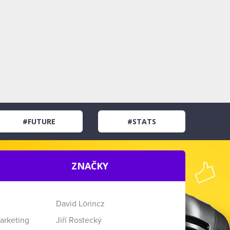
#FUTURE
#STATS
ZNAČKY
David Lörincz
arketing
Jiří Rostecký