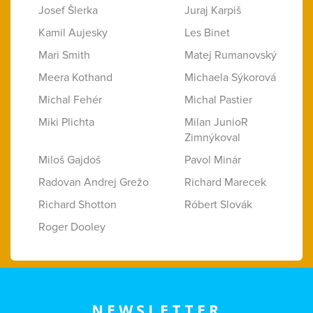
Josef Šlerka
Juraj Karpiš
Kamil Aujesky
Les Binet
Mari Smith
Matej Rumanovský
Meera Kothand
Michaela Sýkorová
Michal Fehér
Michal Pastier
Miki Plichta
Milan JunioR
Zimnýkoval
Miloš Gajdoš
Pavol Minár
Radovan Andrej Grežo
Richard Marecek
Richard Shotton
Róbert Slovák
Roger Dooley
NEWSLETTER