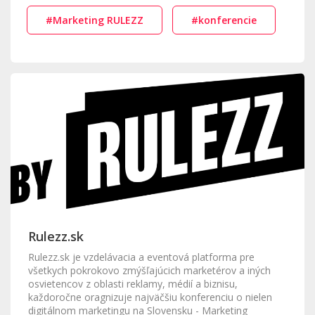
#Marketing RULEZZ
#konferencie
Rulezz.sk
Rulezz.sk je vzdelávacia a eventová platforma pre
všetkych pokrokovo zmýšľajúcich marketérov a iných
osvietencov z oblasti reklamy, médií a biznisu,
každoročne oragnizuje najväčšiu konferenciu o nielen
digitálnom marketingu na Slovensku - Marketing