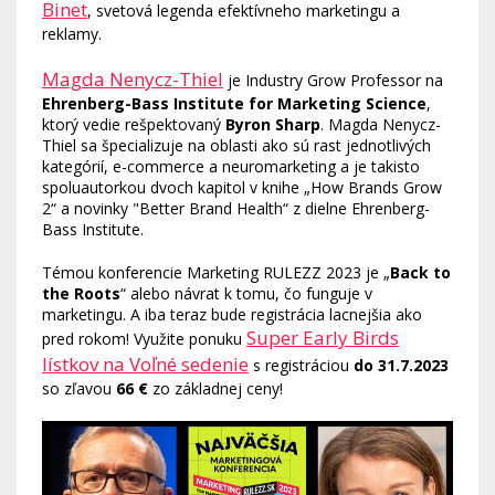
Binet
, svetová legenda efektívneho marketingu a
reklamy.
Magda Nenycz-Thiel
je Industry Grow Professor na
Ehrenberg-Bass Institute for Marketing Science
,
ktorý vedie rešpektovaný
Byron Sharp
. Magda Nenycz-
Thiel sa špecializuje na oblasti ako sú rast jednotlivých
kategórií, e-commerce a neuromarketing a je takisto
spoluautorkou dvoch kapitol v knihe „How Brands Grow
2“ a novinky "Better Brand Health“ z dielne Ehrenberg-
Bass Institute.
Témou konferencie Marketing RULEZZ 2023 je „
Back to
the Roots
“ alebo návrat k tomu, čo funguje v
marketingu. A iba teraz bude registrácia lacnejšia ako
Super Early Birds
pred rokom! Využite ponuku
lístkov na Voľné sedenie
s registráciou
do 31.7.2023
so zľavou
66 €
zo základnej ceny!