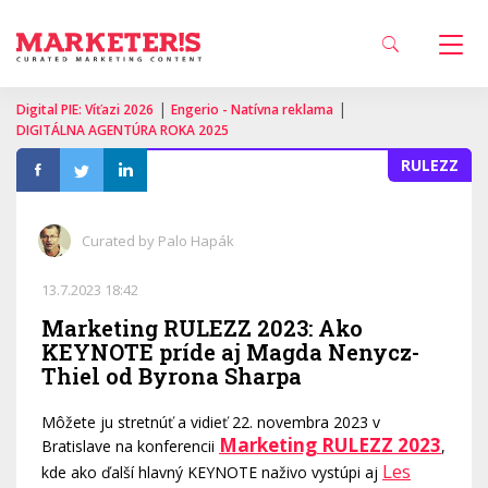
|
|
Digital PIE: Víťazi 2026
Engerio - Natívna reklama
DIGITÁLNA AGENTÚRA ROKA 2025
RULEZZ
Curated by Palo Hapák
13.7.2023 18:42
Marketing RULEZZ 2023: Ako
KEYNOTE príde aj Magda Nenycz-
Thiel od Byrona Sharpa
Môžete ju stretnúť a vidieť 22. novembra 2023 v
Marketing RULEZZ 2023
Bratislave na konferencii
,
Les
kde ako ďalší hlavný KEYNOTE naživo vystúpi aj