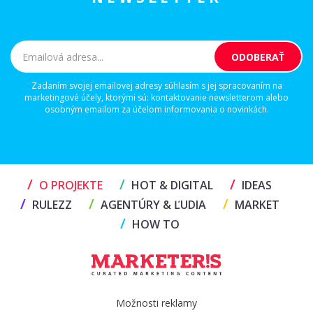
Zadaním svojej emailovej adresy súhlasím s jej spracovaním na
marketingové účely, ktorými sú: kontaktovanie newsletterom alebo
osobným emailom za účelom informovania o novinkách.
/
/
/
O PROJEKTE
HOT & DIGITAL
IDEAS
/
/
/
RULEZZ
AGENTÚRY & ĽUDIA
MARKET
/
HOW TO
Možnosti reklamy