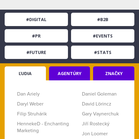
#DIGITAL
#B2B
#PR
#EVENTS
#FUTURE
#STATS
ĽUDIA
AGENTÚRY
ZNAČKY
Dan Ariely
Daniel Goleman
Daryl Weber
David Lörincz
Filip Struhárik
Gary Vaynerchuk
HennekeD - Enchanting
Jiří Rostecký
Marketing
Jon Loomer