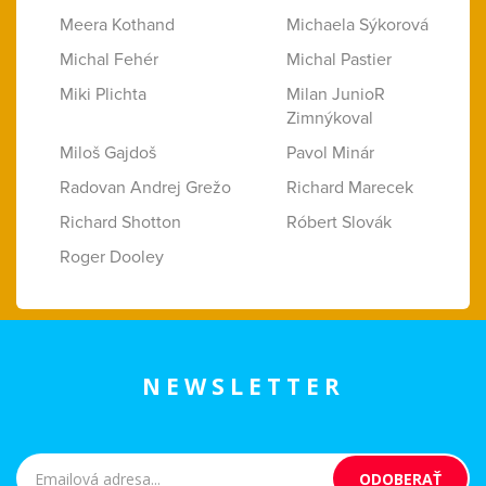
Meera Kothand
Michaela Sýkorová
Michal Fehér
Michal Pastier
Miki Plichta
Milan JunioR
Zimnýkoval
Miloš Gajdoš
Pavol Minár
Radovan Andrej Grežo
Richard Marecek
Richard Shotton
Róbert Slovák
Roger Dooley
NEWSLETTER