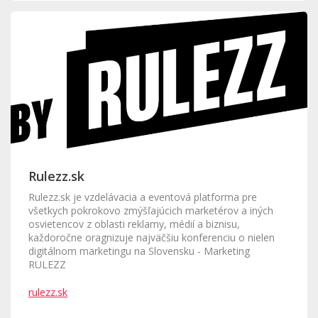
Rulezz.sk
Rulezz.sk je vzdelávacia a eventová platforma pre
všetkych pokrokovo zmýšľajúcich marketérov a iných
osvietencov z oblasti reklamy, médií a biznisu,
každoročne oragnizuje najväčšiu konferenciu o nielen
digitálnom marketingu na Slovensku - Marketing
RULEZZ
rulezz.sk