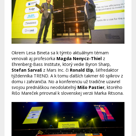
Okrem Lesa Bineta sa k týmto aktuálnym témam
venovali aj profesorka
Magda Nenycz-Thiel
z
Ehrenberg-Bass Institute, ktorý vedie Byron Sharp,
Stefan Sarvaš
z Mars Inc. či
Ronald Ižip
, šéfredaktor
týždenníka TREND. A k tomu ďalších takmer 60 spíkrov z
domu i zahraničia. No a konferenciu už tradične uzavrel
svojou prednáškou neodolateľný
Mišo Pastier
, ktorého
Rišo Mareček prirovnal k slovenskej verzii Marka Ritsona.