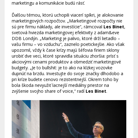
marketingu a komunikácie budú rásť.
Ďalšou témou, ktorú uchopili viacerí spíkri, je alokovanie
marketingových rozpočtov. „Marketingové rozpočty nie
sú pre firmu náklady, ale investície“, rámcoval
Les Binet
,
svetová hviezda marketingovej efektivity z adam&eve
DDB Londýn. „Marketing je palivo, ktoré drží lietadlo –
vašu firmu – vo vzduchu“, zaznelo poetickejšie. Ako však
upozornil, vždy k čase krízy majú šéfovia firiem sklony
urobiť dve veci, ktoré spravidla situáciu zhoršia: prísť s
akciovými cenami produktov a obmedziť marketingové
budgety. „Je to bullshit: je to ako na klzkej vozovke
dupnúť na brzdu. Investujte do svoje značky dlhodobo a
pri kríze budete cenovo rezistentnejší. Okrem toho by
bola škoda nevyužiť lacnejší mediálny priestor na
zvýšenie svojho share of voice,“ radí
Les Binet
.