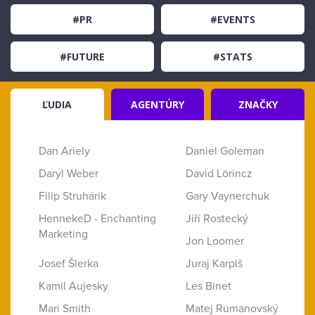
#PR
#EVENTS
#FUTURE
#STATS
ĽUDIA
AGENTÚRY
ZNAČKY
Dan Ariely
Daniel Goleman
Daryl Weber
David Lörincz
Filip Struhárik
Gary Vaynerchuk
HennekeD - Enchanting
Jiří Rostecký
Marketing
Jon Loomer
Josef Šlerka
Juraj Karpiš
Kamil Aujesky
Les Binet
Mari Smith
Matej Rumanovský