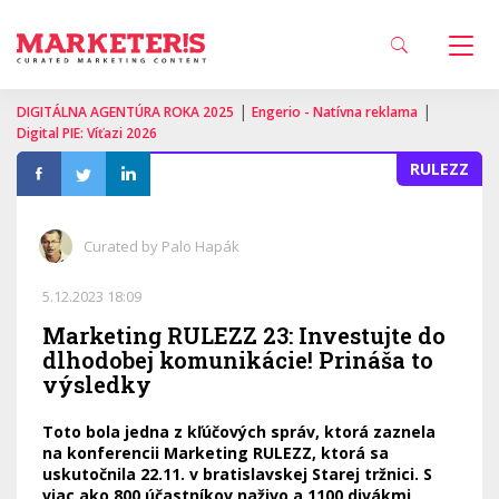
|
|
DIGITÁLNA AGENTÚRA ROKA 2025
Engerio - Natívna reklama
Digital PIE: Víťazi 2026
RULEZZ
Curated by Palo Hapák
5.12.2023 18:09
Marketing RULEZZ 23: Investujte do
dlhodobej komunikácie! Prináša to
výsledky
Toto bola jedna z kľúčových správ, ktorá zaznela
na konferencii Marketing RULEZZ, ktorá sa
uskutočnila 22.11. v bratislavskej Starej tržnici. S
viac ako 800 účastníkov naživo a 1100 divákmi