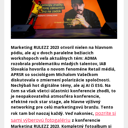
Marketing RULEZZ 2023 otvoril nielen na hlavnom
pódiu, ale aj v dvoch paralelne bežiacich
workshopoch veľa aktuálnych tém: ADMA
rozobrala problematiku mladých talentov, IAB
Slovakia hovorila o novom fenoméne Retail médiá,
APRSR so sociológom Michalom Vašečkom
diskutovala o zmiernení polarizácie spoločnosti.
Nechýbali hot digitálne témy, ale aj AI či ESG. Na
čom sa však všetci účastníci konferencie zhodli, to
je neopakovateľná atmosféra konferencie,
efektné rock star stage, ale hlavne výživný
networking pre celú marketingovú branžu. Tento
pozrite si
rok tam bol naozaj každý. Veď nakoniec,
sami výberovú fotogalériu
z konferencie
Marketing RULEZZ 2023. Kompletný fotoalbum si