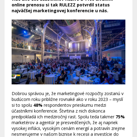
online prenosu si tak RULEZZ potvrdil status
najväčšej marketingovej konferencie u nás.
Dobrou správou je, že marketingové rozpočty zostanú v
budúcom roku približne rovnaké ako v roku 2023 – myslí
si to spolu
48%
respondentov prieskumu medzi
účastníkmi konferencie. Štvrtina z nich dokonca
predpokladá ich medziročný rast. Spolu teda takmer
75%
marketérov a agentúr je presvedčených, že aj napriek
vysokej inflácii, vysokým cenám energií a potravín zrejme
nesmerujeme v našom biznise k recesii a investície do