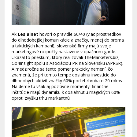
Ak
Les Binet
hovorí o pravidle 60/40 (viac prostriedkov
do dlhodobejšej komunikácie a značky, menej do proma
a taktických kampaní), slovenské firmy majú svoje
marketingové rozpočty nastavené v opačnom garde.
Ukázal to prieskum, ktorý realizovali TheMarketers.biz,
Go4Insight spolu s Asociáciou PR na Slovensku (APRSR).
A medziročne sa tento pomer prakticky nemení, čo
znamená, že pri tomto tempe dosiahnu investície do
dlhodobých aktivít značky 60% podiel zhruba o 20 rokov...
Nájdeme tu však aj pozitívne momenty: finančné
inštitúcie majú dynamiku k dosiahnutiu magických 60%
oproti zvyšku trhu markantnú.