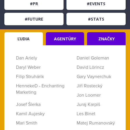
#PR
#EVENTS
#FUTURE
#STATS
ĽUDIA
AGENTÚRY
ZNAČKY
Dan Ariely
Daniel Goleman
Daryl Weber
David Lörincz
Filip Struhárik
Gary Vaynerchuk
HennekeD - Enchanting
Jiří Rostecký
Marketing
Jon Loomer
Josef Šlerka
Juraj Karpiš
Kamil Aujesky
Les Binet
Mari Smith
Matej Rumanovský