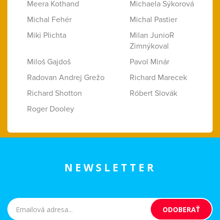
Meera Kothand
Michaela Sýkorová
Michal Fehér
Michal Pastier
Miki Plichta
Milan JunioR
Zimnýkoval
Miloš Gajdoš
Pavol Minár
Radovan Andrej Grežo
Richard Marecek
Richard Shotton
Róbert Slovák
Roger Dooley
NEWSLETTER