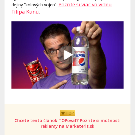
Pozrite si viac vo videu
dejiny “kolových vojen”.
Filipa Kunu
.
TOP
Chcete tento článok TOPovať? Pozrite si možnosti
reklamy na Marketeris.sk