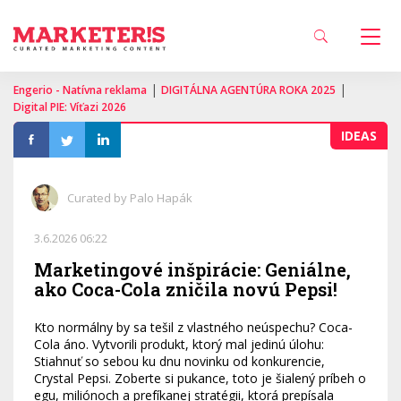
|
|
Engerio - Natívna reklama
DIGITÁLNA AGENTÚRA ROKA 2025
Digital PIE: Víťazi 2026
IDEAS
Curated by Palo Hapák
3.6.2026 06:22
Marketingové inšpirácie: Geniálne,
ako Coca-Cola zničila novú Pepsi!
Kto normálny by sa tešil z vlastného neúspechu? Coca-
Cola áno. Vytvorili produkt, ktorý mal jedinú úlohu:
Stiahnuť so sebou ku dnu novinku od konkurencie,
Crystal Pepsi. Zoberte si pukance, toto je šialený príbeh o
egu, miliónoch a prefíkanej stratégii, ktorá prepísala