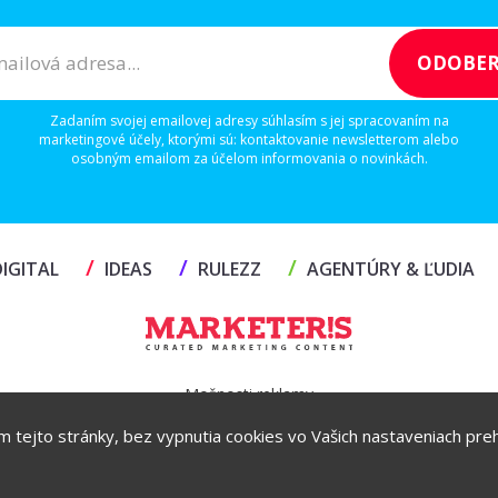
Zadaním svojej emailovej adresy súhlasím s jej spracovaním na
marketingové účely, ktorými sú: kontaktovanie newsletterom alebo
osobným emailom za účelom informovania o novinkách.
/
/
/
IGITAL
IDEAS
RULEZZ
AGENTÚRY & ĽUDIA
Možnosti reklamy
ím tejto stránky, bez vypnutia cookies vo Vašich nastaveniach prehl
Copyright© 2026 by TheMarketers.biz
info@themarketers.biz