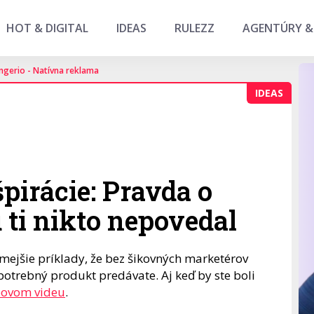
HOT & DIGITAL
IDEAS
RULEZZ
AGENTÚRY &
ngerio - Natívna reklama
IDEAS
pirácie: Pravda o
 ti nikto nepovedal
mejšie príklady, že bez šikovných marketérov
potrebný produkt predávate. Aj keď by ste boli
ipovom videu
.