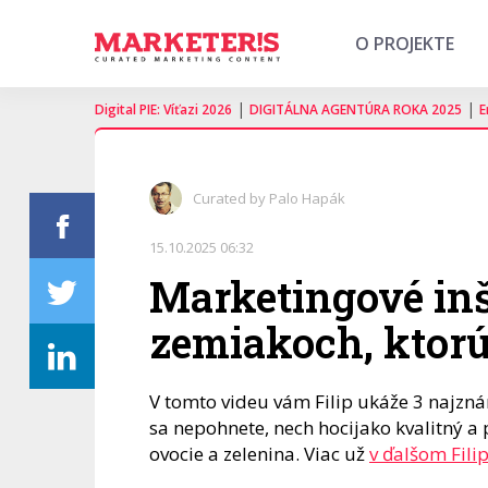
O PROJEKTE
|
|
Digital PIE: Víťazi 2026
DIGITÁLNA AGENTÚRA ROKA 2025
E
Curated by Palo Hapák
15.10.2025 06:32
Marketingové inš
zemiakoch, ktorú
V tomto videu vám Filip ukáže 3 najzná
sa nepohnete, nech hocijako kvalitný a 
ovocie a zelenina. Viac už
v ďalšom Fil