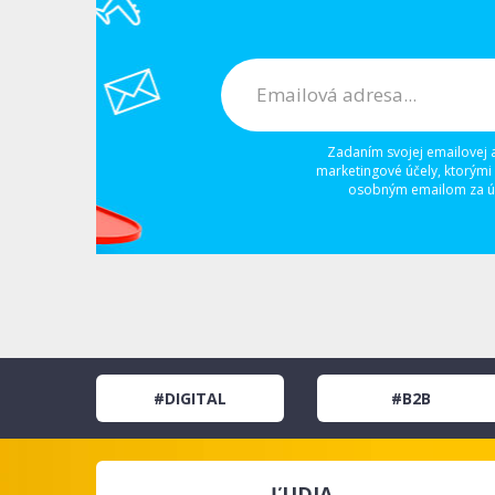
Zadaním svojej emailovej 
marketingové účely, ktorými
osobným emailom za úč
#DIGITAL
#B2B
ĽUDIA