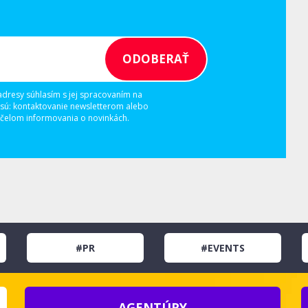
adresy súhlasím s jej spracovaním na
 sú: kontaktovanie newsletterom alebo
elom informovania o novinkách.
#PR
#EVENTS
AGENTÚRY