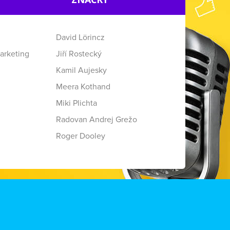
David Lörincz
arketing
Jiří Rostecký
Kamil Aujesky
Meera Kothand
Miki Plichta
Radovan Andrej Grežo
Roger Dooley