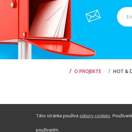
/
/
O PROJEKTE
HOT & D
Táto stránka používa
súbory cookies
. Používan
používaním.