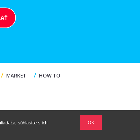
/
/
MARKET
HOW TO
iadača, súhlasíte s ich
OK