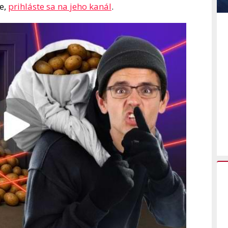
te,
prihláste sa na jeho kanál
.