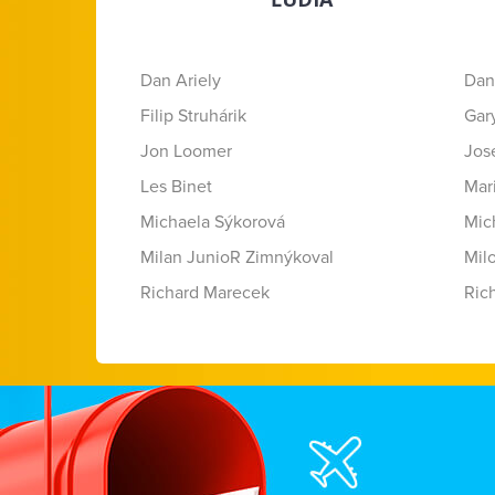
Dan Ariely
Dan
Filip Struhárik
Gar
Jon Loomer
Jose
Les Binet
Mar
Michaela Sýkorová
Mic
Milan JunioR Zimnýkoval
Mil
Richard Marecek
Ric