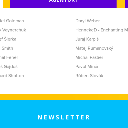
iel Goleman
Daryl Weber
y Vaynerchuk
HennekeD - Enchanting M
f Šlerka
Juraj Karpiš
i Smith
Matej Rumanovský
hal Fehér
Michal Pastier
oš Gajdoš
Pavol Minár
hard Shotton
Róbert Slovák
NEWSLETTER