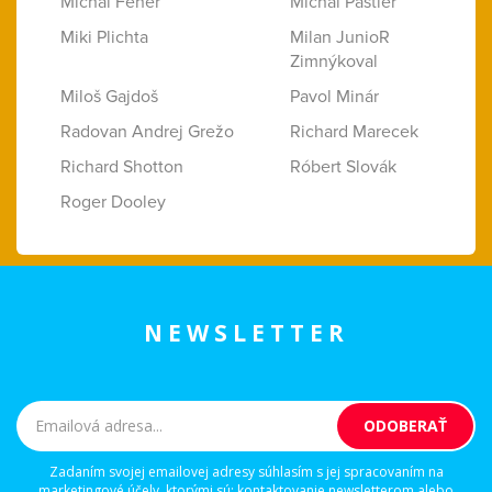
Michal Fehér
Michal Pastier
Miki Plichta
Milan JunioR
Zimnýkoval
Miloš Gajdoš
Pavol Minár
Radovan Andrej Grežo
Richard Marecek
Richard Shotton
Róbert Slovák
Roger Dooley
NEWSLETTER
Zadaním svojej emailovej adresy súhlasím s jej spracovaním na
marketingové účely, ktorými sú: kontaktovanie newsletterom alebo