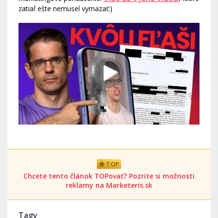
zatiaľ ešte nemusel vymazať:)
TOP
Chcete tento článok TOPovať? Pozrite si možnosti
reklamy na Marketeris.sk
Tagy