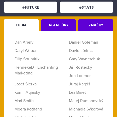
#FUTURE
#STATS
ĽUDIA
AGENTÚRY
ZNAČKY
Dan Ariely
Daniel Goleman
Daryl Weber
David Lörincz
Filip Struhárik
Gary Vaynerchuk
HennekeD - Enchanting
Jiří Rostecký
Marketing
Jon Loomer
Josef Šlerka
Juraj Karpiš
Kamil Aujesky
Les Binet
Mari Smith
Matej Rumanovský
Meera Kothand
Michaela Sýkorová