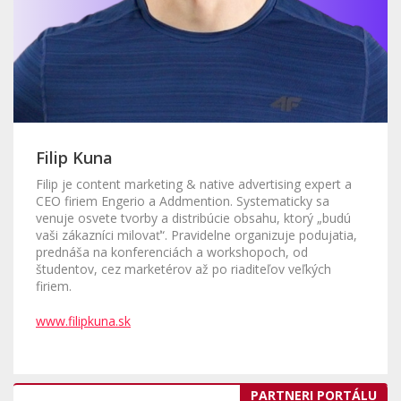
Filip Kuna
Filip je content marketing & native advertising expert a
CEO firiem Engerio a Addmention. Systematicky sa
venuje osvete tvorby a distribúcie obsahu, ktorý „budú
vaši zákazníci milovať“. Pravidelne organizuje podujatia,
prednáša na konferenciách a workshopoch, od
študentov, cez marketérov až po riaditeľov veľkých
firiem.
www.filipkuna.sk
PARTNERI PORTÁLU