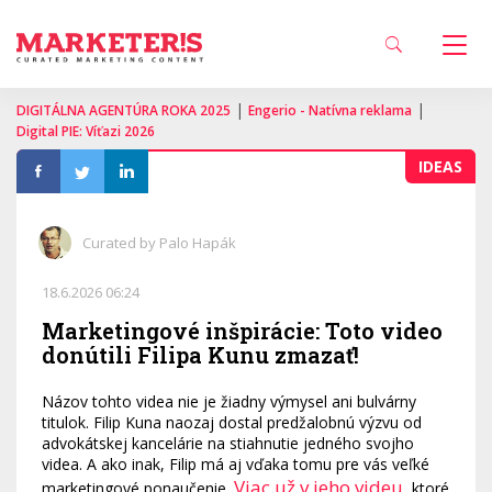
|
|
DIGITÁLNA AGENTÚRA ROKA 2025
Engerio - Natívna reklama
Digital PIE: Víťazi 2026
IDEAS
Curated by Palo Hapák
18.6.2026 06:24
Marketingové inšpirácie: Toto video
donútili Filipa Kunu zmazať!
Názov tohto videa nie je žiadny výmysel ani bulvárny
titulok. Filip Kuna naozaj dostal predžalobnú výzvu od
advokátskej kancelárie na stiahnutie jedného svojho
videa. A ako inak, Filip má aj vďaka tomu pre vás veľké
Viac už v jeho videu
marketingové ponaučenie.
, ktoré