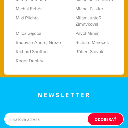
Michal Fehér
Michal Pastier
Miki Plichta
Milan JunioR
Zimnýkoval
Miloš Gajdoš
Pavol Minár
Radovan Andrej Grežo
Richard Marecek
Richard Shotton
Róbert Slovák
Roger Dooley
NEWSLETTER