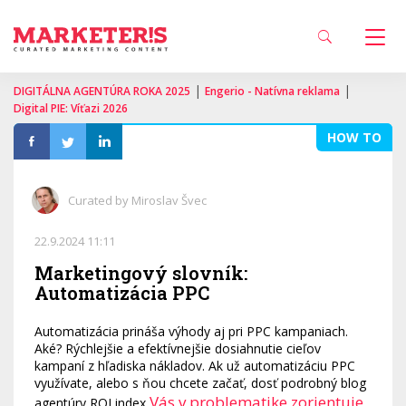
|
|
DIGITÁLNA AGENTÚRA ROKA 2025
Engerio - Natívna reklama
Digital PIE: Víťazi 2026
HOW TO
Curated by Miroslav Švec
22.9.2024 11:11
Marketingový slovník:
Automatizácia PPC
Automatizácia prináša výhody aj pri PPC kampaniach.
Aké? Rýchlejšie a efektívnejšie dosiahnutie cieľov
kampaní z hľadiska nákladov. Ak už automatizáciu PPC
využívate, alebo s ňou chcete začať, dosť podrobný blog
Vás v problematike zorientuje
agentúry ROI index
.