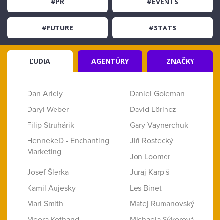
#PR
#EVENTS
#FUTURE
#STATS
ĽUDIA
AGENTÚRY
ZNAČKY
Dan Ariely
Daniel Goleman
Daryl Weber
David Lörincz
Filip Struhárik
Gary Vaynerchuk
HennekeD - Enchanting
Jiří Rostecký
Marketing
Jon Loomer
Josef Šlerka
Juraj Karpiš
Kamil Aujesky
Les Binet
Mari Smith
Matej Rumanovský
Meera Kothand
Michaela Sýkorová