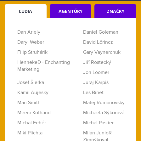
ĽUDIA
AGENTÚRY
ZNAČKY
Dan Ariely
Daniel Goleman
Daryl Weber
David Lörincz
Filip Struhárik
Gary Vaynerchuk
HennekeD - Enchanting
Jiří Rostecký
Marketing
Jon Loomer
Josef Šlerka
Juraj Karpiš
Kamil Aujesky
Les Binet
Mari Smith
Matej Rumanovský
Meera Kothand
Michaela Sýkorová
Michal Fehér
Michal Pastier
Miki Plichta
Milan JunioR
Zimnýkoval