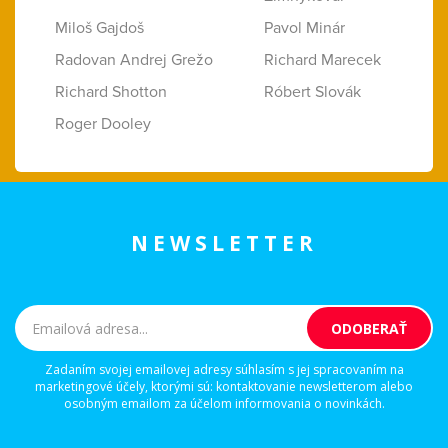
Miloš Gajdoš
Pavol Minár
Radovan Andrej Grežo
Richard Marecek
Richard Shotton
Róbert Slovák
Roger Dooley
NEWSLETTER
Zadaním svojej emailovej adresy súhlasím s jej spracovaním na
marketingové účely, ktorými sú: kontaktovanie newsletterom alebo
osobným emailom za účelom informovania o novinkách.