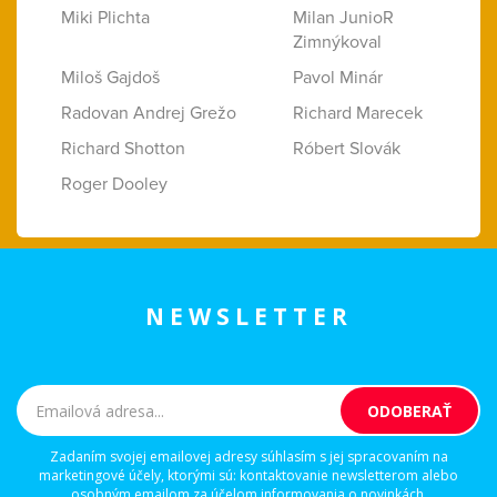
Miki Plichta
Milan JunioR
Zimnýkoval
Miloš Gajdoš
Pavol Minár
Radovan Andrej Grežo
Richard Marecek
Richard Shotton
Róbert Slovák
Roger Dooley
NEWSLETTER
Zadaním svojej emailovej adresy súhlasím s jej spracovaním na
marketingové účely, ktorými sú: kontaktovanie newsletterom alebo
osobným emailom za účelom informovania o novinkách.