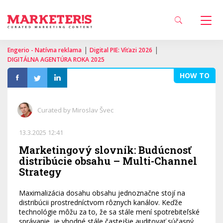
|
|
Engerio - Natívna reklama
Digital PIE: Víťazi 2026
DIGITÁLNA AGENTÚRA ROKA 2025
HOW TO
Curated by Miroslav Švec
13.3.2025 12:41
Marketingový slovník: Budúcnosť
distribúcie obsahu – Multi-Channel
Strategy
Maximalizácia dosahu obsahu jednoznačne stojí na
distribúcii prostredníctvom rôznych kanálov. Keďže
technológie môžu za to, že sa stále mení spotrebiteľské
správanie, je vhodné stále častejšie auditovať súčasný