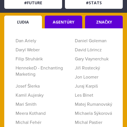
#FUTURE
#STATS
ĽUDIA
AGENTÚRY
ZNAČKY
Dan Ariely
Daniel Goleman
Daryl Weber
David Lörincz
Filip Struhárik
Gary Vaynerchuk
HennekeD - Enchanting
Jiří Rostecký
Marketing
Jon Loomer
Josef Šlerka
Juraj Karpiš
Kamil Aujesky
Les Binet
Mari Smith
Matej Rumanovský
Meera Kothand
Michaela Sýkorová
Michal Fehér
Michal Pastier