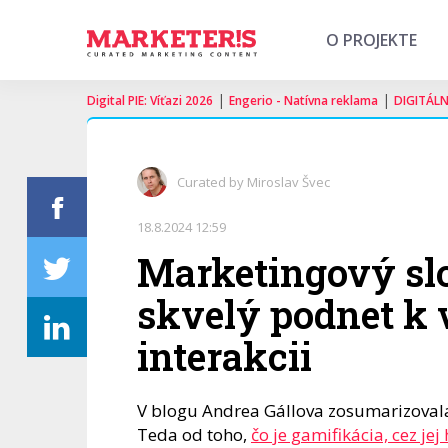
O PROJEKTE
|
|
Digital PIE: Víťazi 2026
Engerio - Natívna reklama
DIGITÁL
Curated by Miroslav Švec
18.8.2024 12:59
Marketingový slo
skvelý podnet k 
interakcii
V blogu Andrea Gállova zosumarizovala
Teda od toho,
čo je gamifikácia, cez je