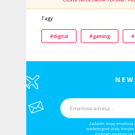
Tagy
#digital
#gaming
#
NEW
Zadaním svojej emailovej 
marketingové účely, ktorými
osobným emailom za úč