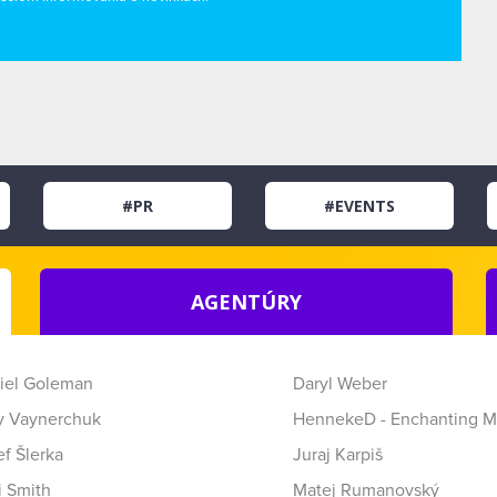
#PR
#EVENTS
AGENTÚRY
iel Goleman
Daryl Weber
y Vaynerchuk
HennekeD - Enchanting M
f Šlerka
Juraj Karpiš
i Smith
Matej Rumanovský