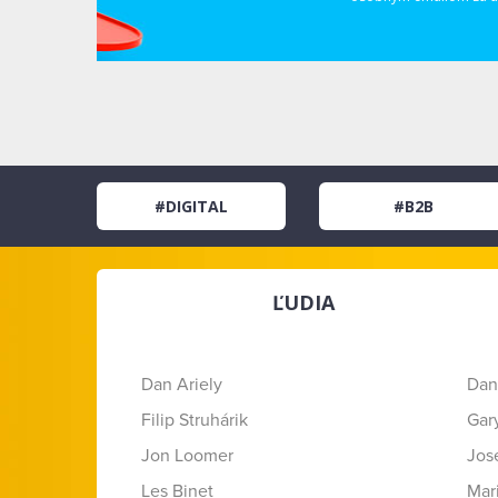
#DIGITAL
#B2B
ĽUDIA
Dan Ariely
Dan
Filip Struhárik
Gar
Jon Loomer
Jose
Les Binet
Mar