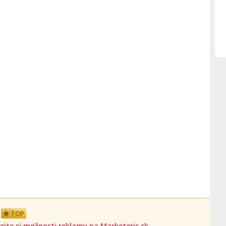
TOP
rite si možnosti reklamy na Marketeris.sk