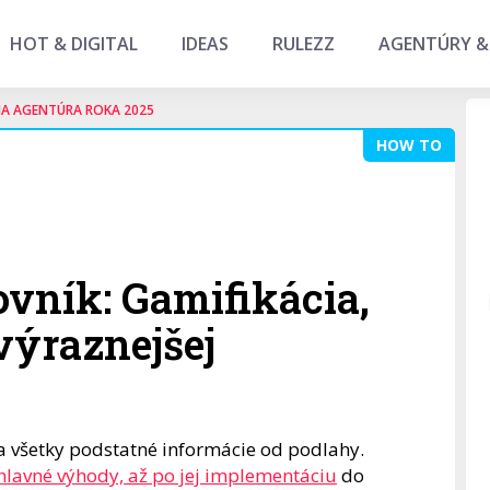
HOT & DIGITAL
IDEAS
RULEZZ
AGENTÚRY &
NA AGENTÚRA ROKA 2025
HOW TO
vník: Gamifikácia,
výraznejšej
 všetky podstatné informácie od podlahy.
j hlavné výhody, až po jej implementáciu
do