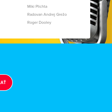
Miki Plichta
Radovan Andrej Grežo
Roger Dooley