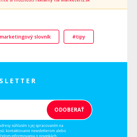
marketingový slovník
#tipy
SLETTER
adresy súhlasím s jej spracovaním na
 sú: kontaktovanie newsletterom alebo
elom informovania o novinkách.