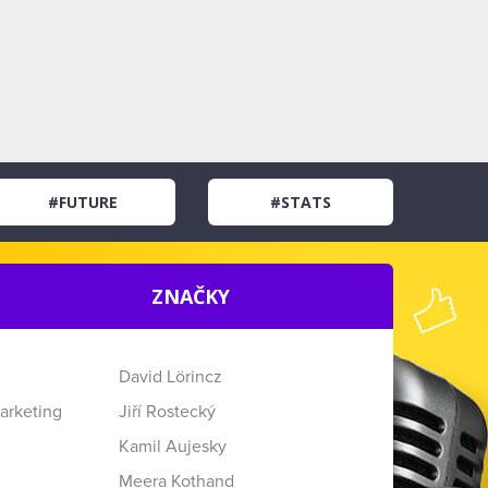
#FUTURE
#STATS
ZNAČKY
David Lörincz
arketing
Jiří Rostecký
Kamil Aujesky
Meera Kothand