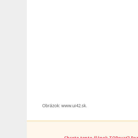
Obrázok: www.ui42.sk.
Chcete tento článok TOPovať? Poz