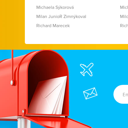
Michaela Sýkorová
Mic
Milan JunioR Zimnýkoval
Mil
Richard Marecek
Ric