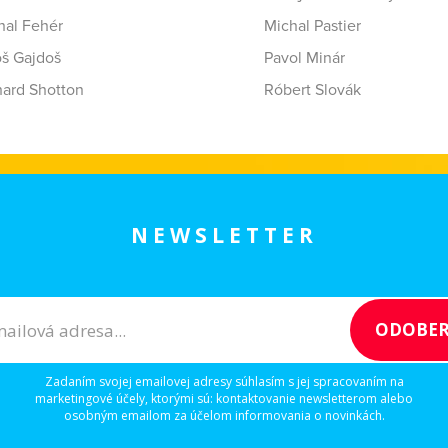
hal Fehér
Michal Pastier
oš Gajdoš
Pavol Minár
hard Shotton
Róbert Slovák
NEWSLETTER
Zadaním svojej emailovej adresy súhlasím s jej spracovaním na
marketingové účely, ktorými sú: kontaktovanie newsletterom alebo
osobným emailom za účelom informovania o novinkách.