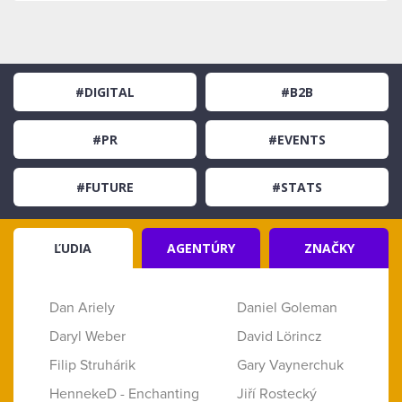
#DIGITAL
#B2B
#PR
#EVENTS
#FUTURE
#STATS
ĽUDIA
AGENTÚRY
ZNAČKY
Dan Ariely
Daniel Goleman
Daryl Weber
David Lörincz
Filip Struhárik
Gary Vaynerchuk
HennekeD - Enchanting
Jiří Rostecký