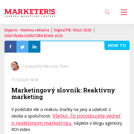
|
|
Engerio - Natívna reklama
Digital PIE: Víťazi 2026
DIGITÁLNA AGENTÚRA ROKA 2025
HOW TO
Curated by Miroslav Švec
15.9.2024 14:58
Marketingový slovník: Reaktívny
marketing
V podstate ide o reakciu značky na javy a udalosti z
Všetko, čo potrebujete vedieť
okolia a spoločnosti.
o reaktívnom marketingu
, nájdete v blogu agentúry
ROI index.