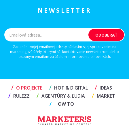
NEWSLETTER
Zadaním svojej emailovej adresy súhlasím s jej spracovaním na
marketingové účely, ktorými sú: kontaktovanie newsletterom alebo
osobným emailom za účelom informovania o novinkách.
/
/
/
O PROJEKTE
HOT & DIGITAL
IDEAS
/
/
/
RULEZZ
AGENTÚRY & ĽUDIA
MARKET
/
HOW TO