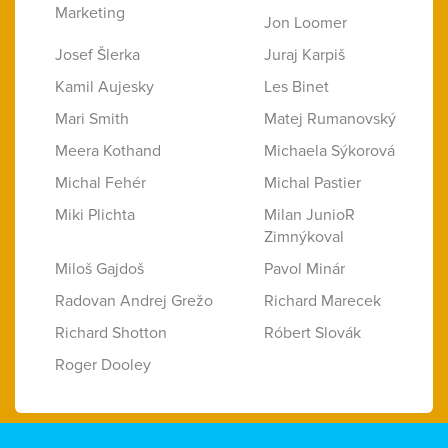
Marketing
Jon Loomer
Josef Šlerka
Juraj Karpiš
Kamil Aujesky
Les Binet
Mari Smith
Matej Rumanovský
Meera Kothand
Michaela Sýkorová
Michal Fehér
Michal Pastier
Miki Plichta
Milan JunioR
Zimnýkoval
Miloš Gajdoš
Pavol Minár
Radovan Andrej Grežo
Richard Marecek
Richard Shotton
Róbert Slovák
Roger Dooley