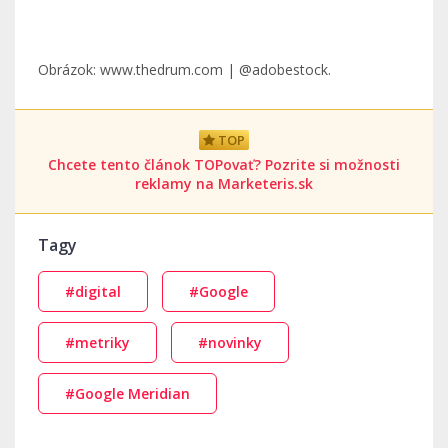
Obrázok: www.thedrum.com | @adobestock.
TOP
Chcete tento článok TOPovať? Pozrite si možnosti
reklamy na Marketeris.sk
Tagy
#digital
#Google
#metriky
#novinky
#Google Meridian