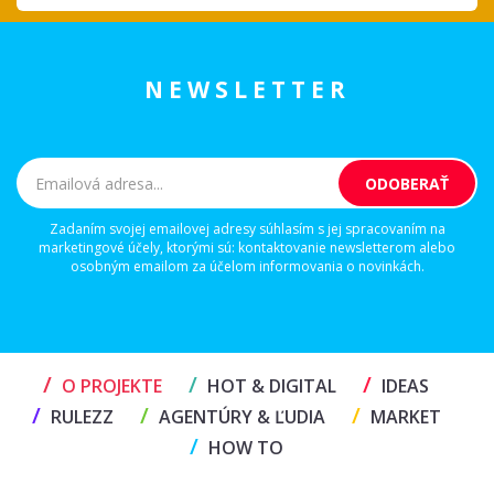
NEWSLETTER
Zadaním svojej emailovej adresy súhlasím s jej spracovaním na
marketingové účely, ktorými sú: kontaktovanie newsletterom alebo
osobným emailom za účelom informovania o novinkách.
/
/
/
O PROJEKTE
HOT & DIGITAL
IDEAS
/
/
/
RULEZZ
AGENTÚRY & ĽUDIA
MARKET
/
HOW TO