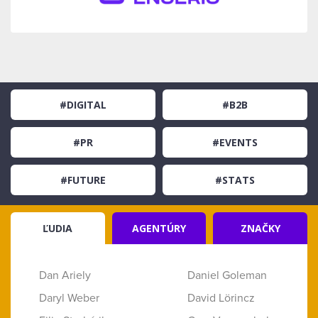
#DIGITAL
#B2B
#PR
#EVENTS
#FUTURE
#STATS
ĽUDIA
AGENTÚRY
ZNAČKY
Dan Ariely
Daniel Goleman
Daryl Weber
David Lörincz