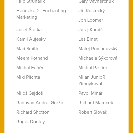
Filip Struhárik
Gary Vaynerchuk
HennekeD - Enchanting
Jiří Rostecký
Marketing
Jon Loomer
Josef Šlerka
Juraj Karpiš
Kamil Aujesky
Les Binet
Mari Smith
Matej Rumanovský
Meera Kothand
Michaela Sýkorová
Michal Fehér
Michal Pastier
Miki Plichta
Milan JunioR
Zimnýkoval
Miloš Gajdoš
Pavol Minár
Radovan Andrej Grežo
Richard Marecek
Richard Shotton
Róbert Slovák
Roger Dooley