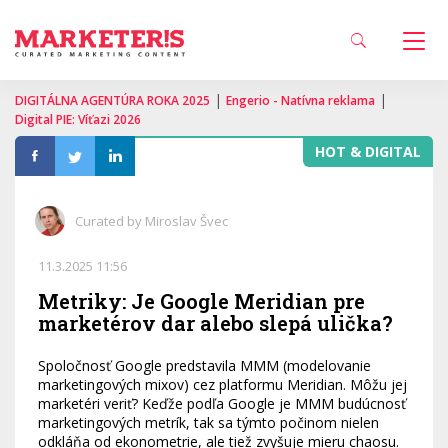
|
|
DIGITÁLNA AGENTÚRA ROKA 2025
Engerio - Natívna reklama
Digital PIE: Víťazi 2026
HOT & DIGITAL
Curated by Miroslav Švec
11.3.2025 11:56
Metriky: Je Google Meridian pre
marketérov dar alebo slepá ulička?
Spoločnosť Google predstavila MMM (modelovanie
marketingových mixov) cez platformu Meridian. Môžu jej
marketéri veriť? Keďže podľa Google je MMM budúcnosť
marketingových metrík, tak sa týmto počinom nielen
odkláňa od ekonometrie, ale tiež zvyšuje mieru chaosu.