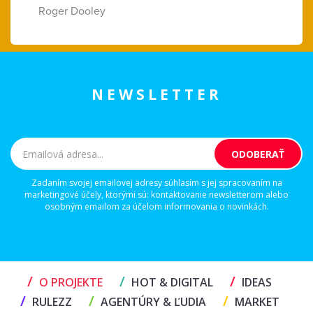
Roger Dooley
NEWSLETTER
Zadaním svojej emailovej adresy súhlasím s jej spracovaním na
marketingové účely, ktorými sú: kontaktovanie newsletterom alebo
osobným emailom za účelom informovania o novinkách.
/
/
/
O PROJEKTE
HOT & DIGITAL
IDEAS
/
/
/
RULEZZ
AGENTÚRY & ĽUDIA
MARKET