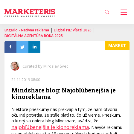
|
|
Engerio - Natívna reklama
Digital PIE: Víťazi 2026
DIGITÁLNA AGENTÚRA ROKA 2025
MARKET
Curated by Miroslav Švec
21.11.2019 08:00
Mindshare blog: Najobľúbenejšia je
kinoreklama
Niektoré prieskumy nás prekvapia tým, že nám otvoria
oči, iné potvrdia, že stále platí to, čo už vieme. Prieskum,
o ktorý sa opiera blog Mindshare, uvádza, že
najobľúbenejšia je kionoreklama
. Navyše reklamu
v kine obľubuje až o 10 percentuálnych bodov viac ľudí