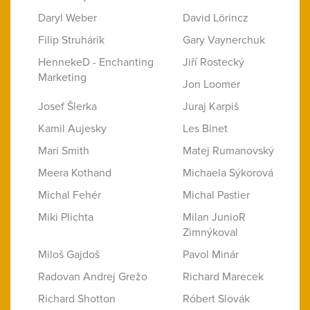
Daryl Weber
David Lörincz
Filip Struhárik
Gary Vaynerchuk
HennekeD - Enchanting
Jiří Rostecký
Marketing
Jon Loomer
Josef Šlerka
Juraj Karpiš
Kamil Aujesky
Les Binet
Mari Smith
Matej Rumanovský
Meera Kothand
Michaela Sýkorová
Michal Fehér
Michal Pastier
Miki Plichta
Milan JunioR
Zimnýkoval
Miloš Gajdoš
Pavol Minár
Radovan Andrej Grežo
Richard Marecek
Richard Shotton
Róbert Slovák