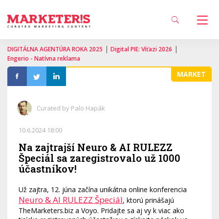
|
|
DIGITÁLNA AGENTÚRA ROKA 2025
Digital PIE: Víťazi 2026
Engerio - Natívna reklama
MARKET
Curated by Palo Hapák
10.6.2024 18:00
Na zajtrajší Neuro & AI RULEZZ
Špeciál sa zaregistrovalo už 1000
účastníkov!
Už zajtra, 12. júna začína unikátna online konferencia
Neuro & AI RULEZZ Špeciál
, ktorú prinášajú
TheMarketers.biz a Voyo. Pridajte sa aj vy k viac ako