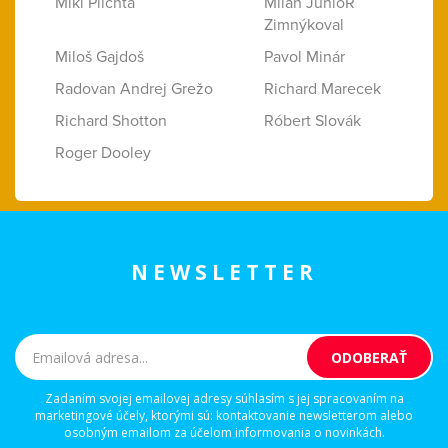
Miki Plichta
Milan JunioR
Zimnýkoval
Miloš Gajdoš
Pavol Minár
Radovan Andrej Grežo
Richard Marecek
Richard Shotton
Róbert Slovák
Roger Dooley
NEWSLETTER
Zadaním svojej emailovej adresy súhlasím s jej spracovaním na
marketingové účely, ktorými sú: kontaktovanie newsletterom alebo
osobným emailom za účelom informovania o novinkách.