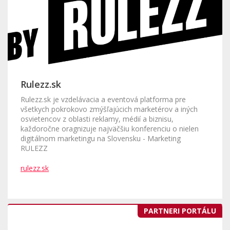
Rulezz.sk
Rulezz.sk je vzdelávacia a eventová platforma pre
všetkych pokrokovo zmýšľajúcich marketérov a iných
osvietencov z oblasti reklamy, médií a biznisu,
každoročne oragnizuje najväčšiu konferenciu o nielen
digitálnom marketingu na Slovensku - Marketing
RULEZZ
rulezz.sk
PARTNERI PORTÁLU