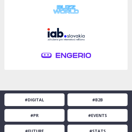
#DIGITAL
#B2B
#PR
#EVENTS
#FUTURE
#STATS