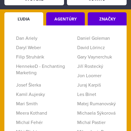
ĽUDIA
AGENTÚRY
ZNAČKY
Dan Ariely
Daniel Goleman
Daryl Weber
David Lörincz
Filip Struhárik
Gary Vaynerchuk
HennekeD - Enchanting
Jiří Rostecký
Marketing
Jon Loomer
Josef Šlerka
Juraj Karpiš
Kamil Aujesky
Les Binet
Mari Smith
Matej Rumanovský
Meera Kothand
Michaela Sýkorová
Michal Fehér
Michal Pastier