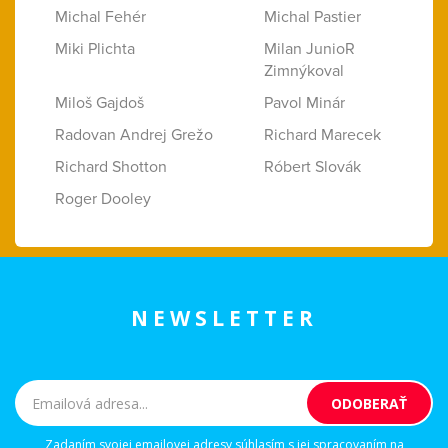
Michal Fehér
Michal Pastier
Miki Plichta
Milan JunioR
Zimnýkoval
Miloš Gajdoš
Pavol Minár
Radovan Andrej Grežo
Richard Marecek
Richard Shotton
Róbert Slovák
Roger Dooley
NEWSLETTER
Zadaním svojej emailovej adresy súhlasím s jej spracovaním na