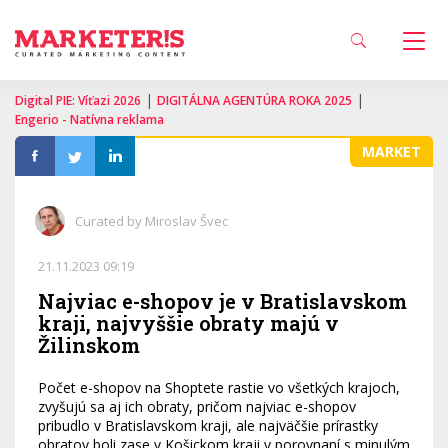
|
|
Digital PIE: Víťazi 2026
DIGITÁLNA AGENTÚRA ROKA 2025
Engerio - Natívna reklama
MARKET
Curated by Miroslav Švec
21.11.2023 09:19
Najviac e-shopov je v Bratislavskom
kraji, najvyššie obraty majú v
Žilinskom
Počet e-shopov na Shoptete rastie vo všetkých krajoch,
zvyšujú sa aj ich obraty, pričom najviac e-shopov
pribudlo v Bratislavskom kraji, ale najväčšie prírastky
obratov boli zase v Košickom kraji v porovnaní s minulým