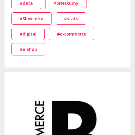
#data
#prieskumy
#Slovensko
#stats
#digital
#e-commerce
#e-shop