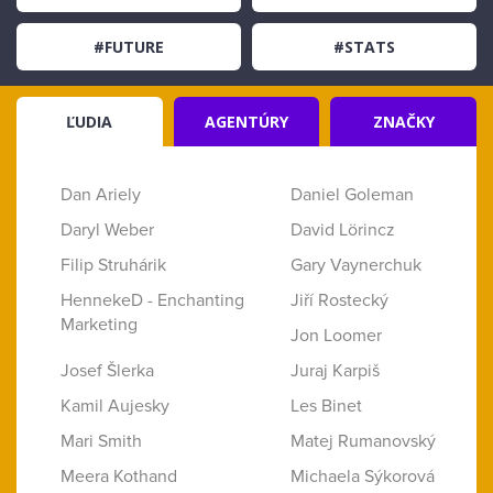
#FUTURE
#STATS
ĽUDIA
AGENTÚRY
ZNAČKY
Dan Ariely
Daniel Goleman
Daryl Weber
David Lörincz
Filip Struhárik
Gary Vaynerchuk
HennekeD - Enchanting
Jiří Rostecký
Marketing
Jon Loomer
Josef Šlerka
Juraj Karpiš
Kamil Aujesky
Les Binet
Mari Smith
Matej Rumanovský
Meera Kothand
Michaela Sýkorová