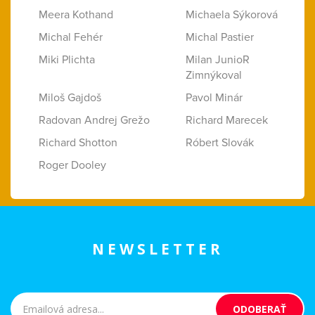
Meera Kothand
Michaela Sýkorová
Michal Fehér
Michal Pastier
Miki Plichta
Milan JunioR
Zimnýkoval
Miloš Gajdoš
Pavol Minár
Radovan Andrej Grežo
Richard Marecek
Richard Shotton
Róbert Slovák
Roger Dooley
NEWSLETTER