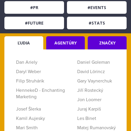
#PR
#EVENTS
#FUTURE
#STATS
ĽUDIA
AGENTÚRY
ZNAČKY
Dan Ariely
Daniel Goleman
Daryl Weber
David Lörincz
Filip Struhárik
Gary Vaynerchuk
HennekeD - Enchanting
Jiří Rostecký
Marketing
Jon Loomer
Josef Šlerka
Juraj Karpiš
Kamil Aujesky
Les Binet
Mari Smith
Matej Rumanovský