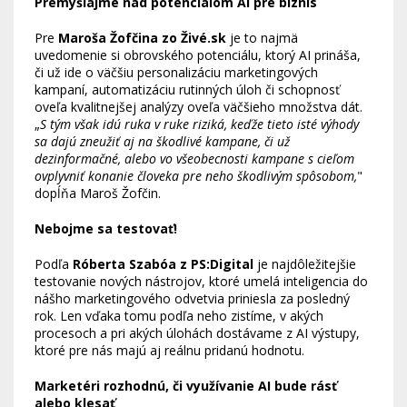
Premýšľajme nad potenciálom AI pre biznis
Pre
Maroša Žofčina zo Živé.sk
je to najmä
uvedomenie si obrovského potenciálu, ktorý AI prináša,
či už ide o väčšiu personalizáciu marketingových
kampaní, automatizáciu rutinných úloh či schopnosť
oveľa kvalitnejšej analýzy oveľa väčšieho množstva dát.
„
S tým však idú ruka v ruke riziká, keďže tieto isté výhody
sa dajú zneužiť aj na škodlivé kampane, či už
dezinformačné, alebo vo všeobecnosti kampane s cieľom
ovplyvniť konanie človeka pre neho škodlivým spôsobom,
"
dopĺňa Maroš Žofčin.
Nebojme sa testovať!
Podľa
Róberta Szabóa z PS:Digital
je najdôležitejšie
testovanie nových nástrojov, ktoré umelá inteligencia do
nášho marketingového odvetvia priniesla za posledný
rok. Len vďaka tomu podľa neho zistíme, v akých
procesoch a pri akých úlohách dostávame z AI výstupy,
ktoré pre nás majú aj reálnu pridanú hodnotu.
Marketéri rozhodnú, či využívanie AI bude rásť
alebo klesať