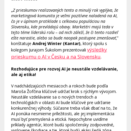
„
Z prieskumov realizovaných tento a minulý rok vyplýva, že
marketingová komunita je veľmi pozitívne naladená na AI,
čo je v úplnom protiklade s celkovou populáciou na
Slovensku, kde prevládajú obavy. Marketéri majú teda v
tejto téme líderskú rolu – od nich záleží, že či tento rozdieľ
ešte narastie, alebo sa bude naopak postupne zmenšovať,
”
konštatuje
Andrej Winter (Kantar)
, ktorý spolu s
výsledky
kolegom Jurajom Šukolom prezentovali
prieskumu o AI v Česku a na Slovensku
.
Rozhodujúce pre rozvoj AI je neustále vzdelávanie,
ale aj etika!
V nadchádzajúcich mesiacoch a rokoch bude podľa
Maroša Žofčina kľúčové udržať krok s rýchlym vývojom.
Neustále vzdelávanie sa o nových trendoch a
technológiách v oblasti AI bude kľúčové pre udržanie
konkurenčnej výhody. Súčasne treba však dbať na to, že
AI ponúka nesmierne príležitosti, ale jej implementácia
musí byť premyslená a etická. Nepochybne uvidíme
príklady agentúr, ktoré budú spoločensky zodpovedné,
vyslovene škodiace a tie, ktoré budú akási šedá zóna.