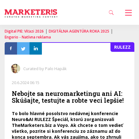
|
|
Digital PIE: Víťazi 2026
DIGITÁLNA AGENTÚRA ROKA 2025
Engerio - Natívna reklama
RULEZZ
Curated by Palo Hapák
20.6.2024 06:15
Nebojte sa neuromarketingu ani AI:
Skúšajte, testujte a robte veci lepšie!
To bolo hlavné posolstvo nedávnej konferencie
Neuro&AI RULEZZ Špeciál, ktorú zorganizovali
TheMarketers.biz a Voyo. Ak chcete o tom vedieť
všetko, pozrite si konferenciu zo záznamu až do
konca septembra. Ak vás zaujíma, ako to zhrnuli