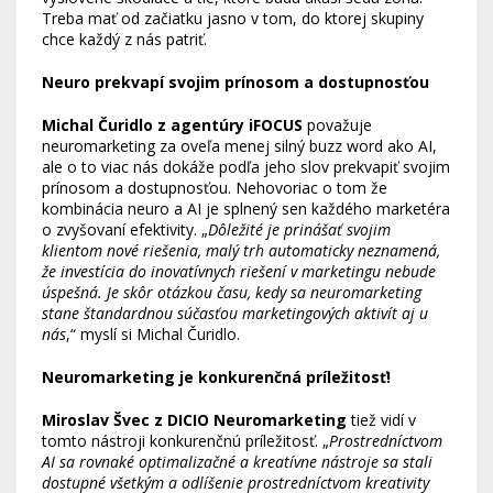
Treba mať od začiatku jasno v tom, do ktorej skupiny
chce každý z nás patriť.
Neuro prekvapí svojim prínosom a dostupnosťou
Michal Čuridlo z agentúry iFOCUS
považuje
neuromarketing za oveľa menej silný buzz word ako AI,
ale o to viac nás dokáže podľa jeho slov prekvapiť svojim
prínosom a dostupnosťou. Nehovoriac o tom že
kombinácia neuro a AI je splnený sen každého marketéra
o zvyšovaní efektivity. „
Dôležité je prinášať svojim
klientom nové riešenia, malý trh automaticky neznamená,
že investícia do inovatívnych riešení v marketingu nebude
úspešná. Je skôr otázkou času, kedy sa neuromarketing
stane štandardnou súčasťou marketingových aktivít aj u
nás
,“ myslí si Michal Čuridlo.
Neuromarketing je konkurenčná príležitosť!
Miroslav Švec z DICIO Neuromarketing
tiež vidí v
tomto nástroji konkurenčnú príležitosť. „
Prostredníctvom
AI sa rovnaké optimalizačné a kreatívne nástroje sa stali
dostupné všetkým a odlíšenie prostredníctvom kreativity