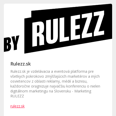
Rulezz.sk
Rulezz.sk je vzdelávacia a eventová platforma pre
všetkych pokrokovo zmýšľajúcich marketérov a iných
osvietencov z oblasti reklamy, médií a biznisu,
každoročne oragnizuje najväčšiu konferenciu o nielen
digitálnom marketingu na Slovensku - Marketing
RULEZZ
rulezz.sk