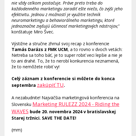
nie vždy celkom postačuje. Práve preto treba do
každodenného marketingu zaradiť ešte niečo, čo zvýši jeho
efektivitu. Jednou z možností je využitie techník
neuromarketingu a behaviorálneho marketingu, ktoré
jednoznačne zvyšujú účinnosť marketingových nástrojov,
“
konštatuje Miro Švec.
Výstižne a stručne zhrnul svoj recap z konferencie
Tamás Darázs z FMK UCM
, a to rovno v dvoch vetách:
Netreba sa toho báť, je to super robiť veci lepšie a nie je
to ani drahé. To, že to nerobí konkurencia neznamená,
že to nemôžete robiť vy!
Celý záznam z konferencie si môžete do konca
zakúpiť TU
septembra
.
A nezabudnite! Najväčšia marketingová konferencia na
Marketing RULEZZ 2024 - Riding the
Slovensku
WAVES
bude
20. novembra 2024 v bratislavskej
Starej tržnici. SAVE THE DATE!
(mm)