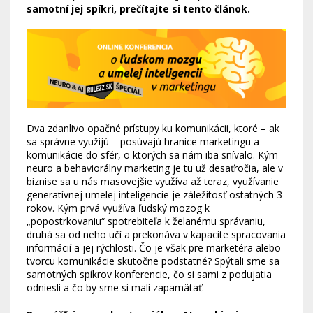
samotní jej spíkri, prečítajte si tento článok.
Dva zdanlivo opačné prístupy ku komunikácii, ktoré – ak
sa správne využijú – posúvajú hranice marketingu a
komunikácie do sfér, o ktorých sa nám iba snívalo. Kým
neuro a behaviorálny marketing je tu už desaťročia, ale v
biznise sa u nás masovejšie využíva až teraz, využívanie
generatívnej umelej inteligencie je záležitosť ostatných 3
rokov. Kým prvá využíva ľudský mozog k
„popostrkovaniu“ spotrebiteľa k želanému správaniu,
druhá sa od neho učí a prekonáva v kapacite spracovania
informácií a jej rýchlosti. Čo je však pre marketéra alebo
tvorcu komunikácie skutočne podstatné? Spýtali sme sa
samotných spíkrov konferencie, čo si sami z podujatia
odniesli a čo by sme si mali zapamätať.