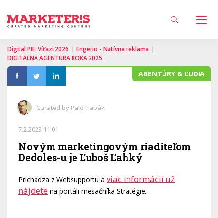
|
|
Digital PIE: Víťazi 2026
Engerio - Natívna reklama
DIGITÁLNA AGENTÚRA ROKA 2025
AGENTÚRY & ĽUDIA
Curated by Palo Hapák
7.2.2023 11:01
Novým marketingovým riaditeľom
Dedoles-u je Ľuboš Ľahký
viac informácií už
Prichádza z Websupportu a
nájdete
na portáli mesačníka Stratégie.