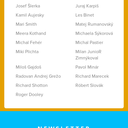
Josef Šlerka
Juraj Karpiš
Kamil Aujesky
Les Binet
Mari Smith
Matej Rumanovský
Meera Kothand
Michaela Sýkorová
Michal Fehér
Michal Pastier
Miki Plichta
Milan JunioR
Zimnýkoval
Miloš Gajdoš
Pavol Minár
Radovan Andrej Grežo
Richard Marecek
Richard Shotton
Róbert Slovák
Roger Dooley