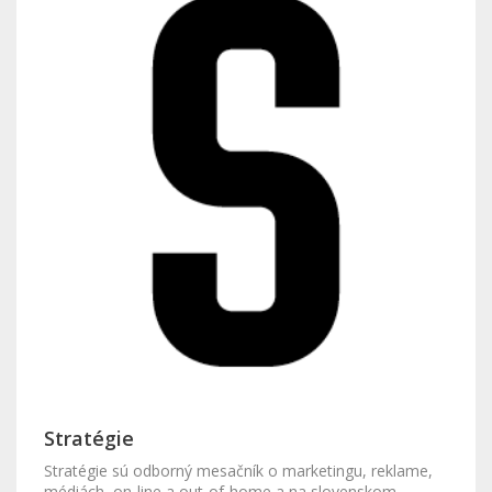
Stratégie
Stratégie sú odborný mesačník o marketingu, reklame,
médiách, on-line a out-of-home a na slovenskom