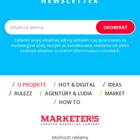
NEWSLETTER
Zadaním svojej emailovej adresy súhlasím s jej spracovaním na
marketingové účely, ktorými sú: kontaktovanie newsletterom alebo
osobným emailom za účelom informovania o novinkách.
/
/
/
O PROJEKTE
HOT & DIGITAL
IDEAS
/
/
/
RULEZZ
AGENTÚRY & ĽUDIA
MARKET
/
HOW TO
Možnosti reklamy