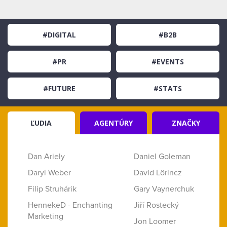
#DIGITAL
#B2B
#PR
#EVENTS
#FUTURE
#STATS
ĽUDIA
AGENTÚRY
ZNAČKY
Dan Ariely
Daniel Goleman
Daryl Weber
David Lörincz
Filip Struhárik
Gary Vaynerchuk
HennekeD - Enchanting
Jiří Rostecký
Marketing
Jon Loomer