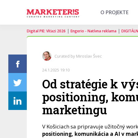
O PROJEKTE
|
|
Digital PIE: Víťazi 2026
Engerio - Natívna reklama
DIGITÁL
Curated by Miroslav Švec
24.1.2025 19:10
Od stratégie k v
positioning, kom
marketingu
V Košiciach sa pripravuje užitočný wor
positioning, komunikácia a AI v mar