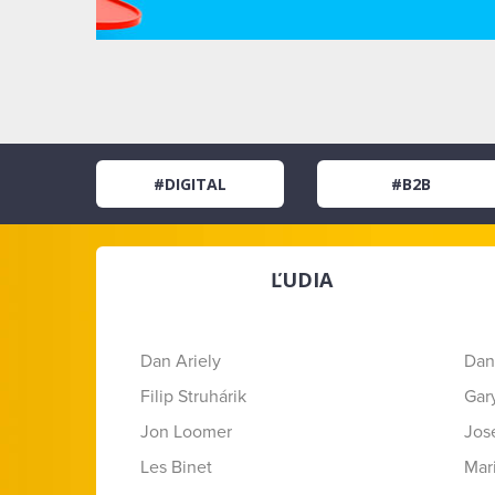
#DIGITAL
#B2B
ĽUDIA
Dan Ariely
Dan
Filip Struhárik
Gar
Jon Loomer
Jose
Les Binet
Mar