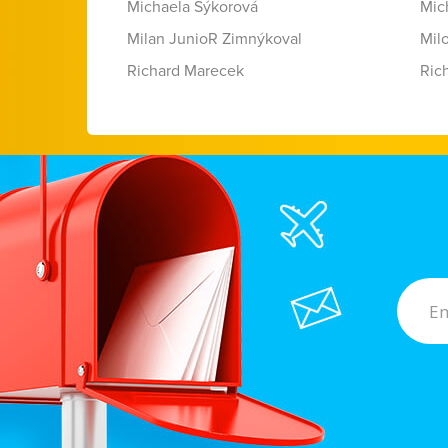
Michaela Sýkorová
Mic
Milan JunioR Zimnýkoval
Mil
Richard Marecek
Ric