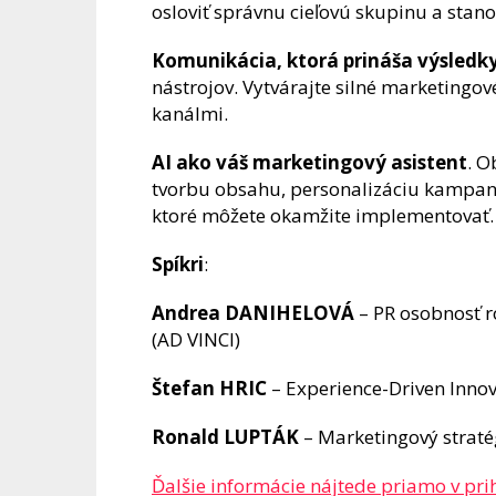
osloviť správnu cieľovú skupinu a stan
Komunikácia, ktorá prináša výsledk
nástrojov. Vytvárajte silné marketingov
kanálmi.
AI ako váš marketingový asistent
. O
tvorbu obsahu, personalizáciu kampaní 
ktoré môžete okamžite implementovať.
Spíkri
:
Andrea DANIHELOVÁ
– PR osobnosť r
(AD VINCI)
Štefan HRIC
– Experience-Driven Inno
Ronald LUPTÁK
– Marketingový stratég
Ďalšie informácie nájtede priamo v pri