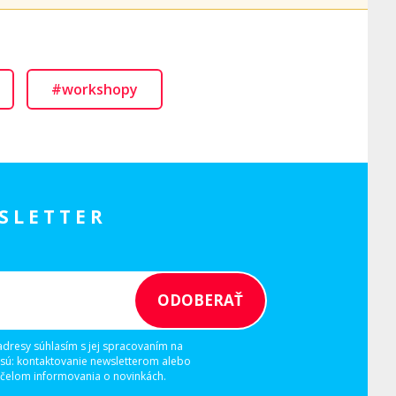
#workshopy
SLETTER
adresy súhlasím s jej spracovaním na
 sú: kontaktovanie newsletterom alebo
elom informovania o novinkách.