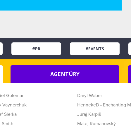
#PR
#EVENTS
AGENTÚRY
iel Goleman
Daryl Weber
y Vaynerchuk
HennekeD - Enchanting M
f Šlerka
Juraj Karpiš
i Smith
Matej Rumanovský