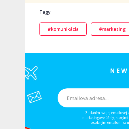
Tagy
#komunikácia
#marketing
NEW
Zadaním svojej emailovej 
marketingové účely, ktorými
osobným emailom za úč