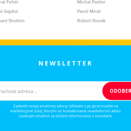
hal Fehér
Michal Pastier
oš Gajdoš
Pavol Minár
hard Shotton
Róbert Slovák
NEWSLETTER
Zadaním svojej emailovej adresy súhlasím s jej spracovaním na
marketingové účely, ktorými sú: kontaktovanie newsletterom alebo
osobným emailom za účelom informovania o novinkách.