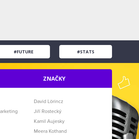
#FUTURE
#STATS
ZNAČKY
David Lörincz
arketing
Jiří Rostecký
Kamil Aujesky
Meera Kothand