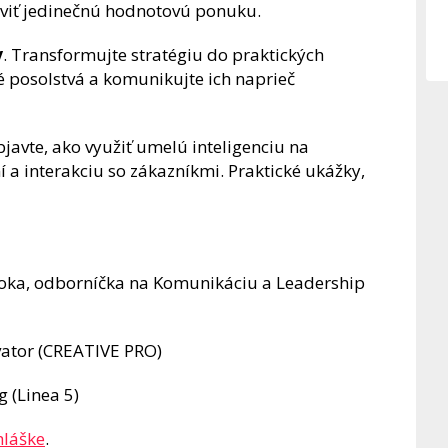
oviť jedinečnú hodnotovú ponuku.
y
. Transformujte stratégiu do praktických
é posolstvá a komunikujte ich naprieč
bjavte, ako využiť umelú inteligenciu na
a interakciu so zákazníkmi. Praktické ukážky,
oka, odborníčka na Komunikáciu a Leadership
vator (CREATIVE PRO)
 (Linea 5)
hláške
.