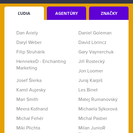
ĽUDIA
AGENTÚRY
ZNAČKY
Dan Ariely
Daniel Goleman
Daryl Weber
David Lörincz
Filip Struhárik
Gary Vaynerchuk
HennekeD - Enchanting
Jiří Rostecký
Marketing
Jon Loomer
Josef Šlerka
Juraj Karpiš
Kamil Aujesky
Les Binet
Mari Smith
Matej Rumanovský
Meera Kothand
Michaela Sýkorová
Michal Fehér
Michal Pastier
Miki Plichta
Milan JunioR