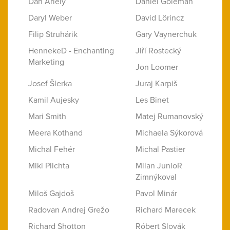
Dan Ariely
Daniel Goleman
Daryl Weber
David Lörincz
Filip Struhárik
Gary Vaynerchuk
HennekeD - Enchanting
Jiří Rostecký
Marketing
Jon Loomer
Josef Šlerka
Juraj Karpiš
Kamil Aujesky
Les Binet
Mari Smith
Matej Rumanovský
Meera Kothand
Michaela Sýkorová
Michal Fehér
Michal Pastier
Miki Plichta
Milan JunioR
Zimnýkoval
Miloš Gajdoš
Pavol Minár
Radovan Andrej Grežo
Richard Marecek
Richard Shotton
Róbert Slovák