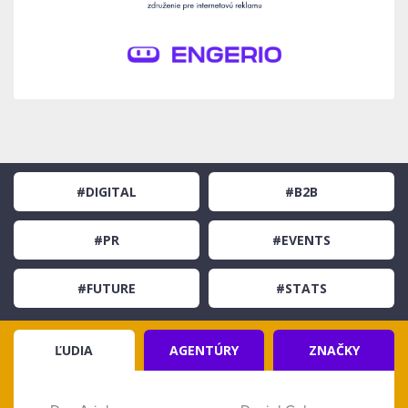
#DIGITAL
#B2B
#PR
#EVENTS
#FUTURE
#STATS
ĽUDIA
AGENTÚRY
ZNAČKY