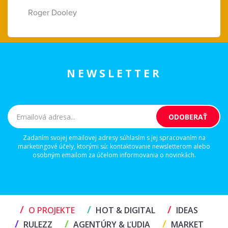
Roger Dooley
NEWSLETTER
Zadaním svojej emailovej adresy súhlasím s jej spracovaním na
marketingové účely, ktorými sú: kontaktovanie newsletterom alebo
osobným emailom za účelom informovania o novinkách.
/
/
/
O PROJEKTE
HOT & DIGITAL
IDEAS
/
/
/
RULEZZ
AGENTÚRY & ĽUDIA
MARKET