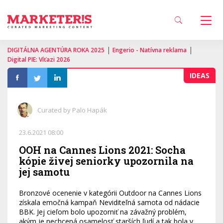
|
|
DIGITÁLNA AGENTÚRA ROKA 2025
Engerio - Natívna reklama
Digital PIE: Víťazi 2026
IDEAS
Curated by Palo Hapák
23.6.2021 08:00
OOH na Cannes Lions 2021: Socha
kópie živej seniorky upozornila na
jej samotu
Bronzové ocenenie v kategórii Outdoor na Cannes Lions
získala emočná kampaň Neviditeľná samota od nádacie
BBK. Jej cieľom bolo upozorniť na závažný problém,
akým je nechcená osamelosť starších ľudí a tak bola v