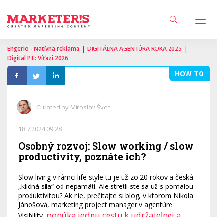
|
|
Engerio - Natívna reklama
DIGITÁLNA AGENTÚRA ROKA 2025
Digital PIE: Víťazi 2026
HOW TO
Curated by Miroslav Švec
18.7.2024 09:28
Osobný rozvoj: Slow working / slow
productivity, poznáte ich?
Slow living v rámci life style tu je už zo 20 rokov a česká
„klidná síla“ od nepamäti. Ale stretli ste sa už s pomalou
produktivitou? Ak nie, prečítajte si blog, v ktorom Nikola
Jánošová, marketing project manager v agentúre
ponúka jednu cestu k udržateľnej a
Visibility,