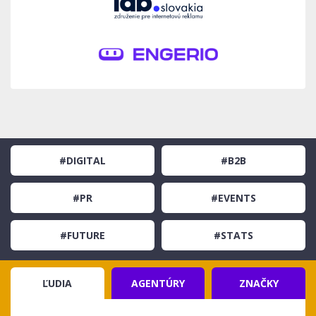
#DIGITAL
#B2B
#PR
#EVENTS
#FUTURE
#STATS
ĽUDIA
AGENTÚRY
ZNAČKY