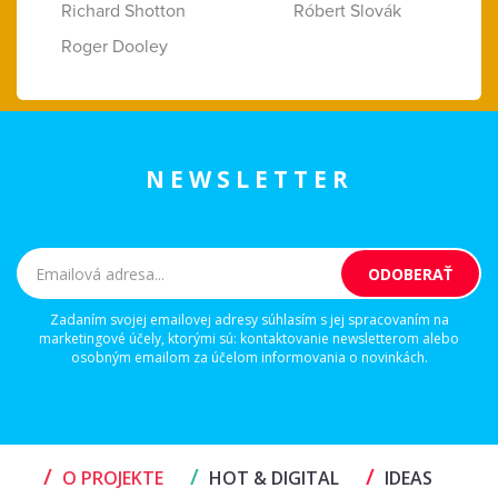
Richard Shotton
Róbert Slovák
Roger Dooley
NEWSLETTER
Zadaním svojej emailovej adresy súhlasím s jej spracovaním na
marketingové účely, ktorými sú: kontaktovanie newsletterom alebo
osobným emailom za účelom informovania o novinkách.
/
/
/
O PROJEKTE
HOT & DIGITAL
IDEAS