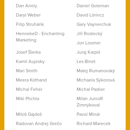
Dan Ariely
Daniel Goleman
Daryl Weber
David Lörincz
Filip Struhárik
Gary Vaynerchuk
HennekeD - Enchanting
Jiří Rostecký
Marketing
Jon Loomer
Josef Šlerka
Juraj Karpiš
Kamil Aujesky
Les Binet
Mari Smith
Matej Rumanovský
Meera Kothand
Michaela Sýkorová
Michal Fehér
Michal Pastier
Miki Plichta
Milan JunioR
Zimnýkoval
Miloš Gajdoš
Pavol Minár
Radovan Andrej Grežo
Richard Marecek