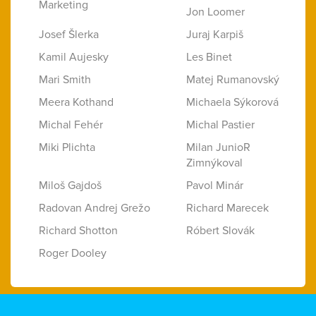
Marketing
Jon Loomer
Josef Šlerka
Juraj Karpiš
Kamil Aujesky
Les Binet
Mari Smith
Matej Rumanovský
Meera Kothand
Michaela Sýkorová
Michal Fehér
Michal Pastier
Miki Plichta
Milan JunioR
Zimnýkoval
Miloš Gajdoš
Pavol Minár
Radovan Andrej Grežo
Richard Marecek
Richard Shotton
Róbert Slovák
Roger Dooley