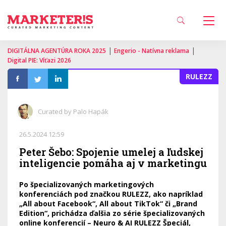
|
|
DIGITÁLNA AGENTÚRA ROKA 2025
Engerio - Natívna reklama
Digital PIE: Víťazi 2026
RULEZZ
Curated by Palo Hapák
26.5.2024 12:59
Peter Šebo: Spojenie umelej a ľudskej
inteligencie pomáha aj v marketingu
Po špecializovaných marketingových
konferenciách pod značkou RULEZZ, ako napríklad
„All about Facebook“, All about TikTok“ či „Brand
Edition“, prichádza ďalšia zo série špecializovaných
online konferencií – Neuro & AI RULEZZ Špeciál,