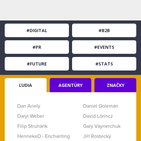
#DIGITAL
#B2B
#PR
#EVENTS
#FUTURE
#STATS
ĽUDIA
AGENTÚRY
ZNAČKY
Dan Ariely
Daniel Goleman
Daryl Weber
David Lörincz
Filip Struhárik
Gary Vaynerchuk
HennekeD - Enchanting
Jiří Rostecký