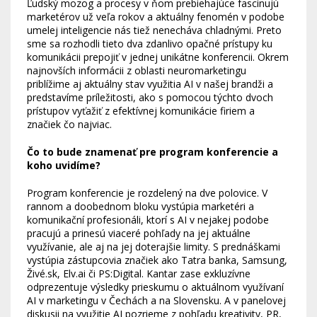
Ľudský mozog a procesy v ňom prebiehajúce fascinujú
marketérov už veľa rokov a aktuálny fenomén v podobe
umelej inteligencie nás tiež nenecháva chladnými. Preto
sme sa rozhodli tieto dva zdanlivo opačné prístupy ku
komunikácii prepojiť v jednej unikátne konferencii. Okrem
najnovších informácii z oblasti neuromarketingu
priblížime aj aktuálny stav využitia AI v našej brandži a
predstavíme príležitosti, ako s pomocou týchto dvoch
prístupov vyťažiť z efektívnej komunikácie firiem a
značiek čo najviac.
Čo to bude znamenať pre program konferencie a
koho uvidíme?
Program konferencie je rozdelený na dve polovice. V
rannom a doobednom bloku vystúpia marketéri a
komunikační profesionáli, ktorí s AI v nejakej podobe
pracujú a prinesú viaceré pohľady na jej aktuálne
využívanie, ale aj na jej doterajšie limity. S prednáškami
vystúpia zástupcovia značiek ako Tatra banka, Samsung,
Živé.sk, Elv.ai či PS:Digital. Kantar zase exkluzívne
odprezentuje výsledky prieskumu o aktuálnom využívaní
AI v marketingu v Čechách a na Slovensku. A v panelovej
diskusii na využitie AI pozrieme z pohľadu kreativity, PR,