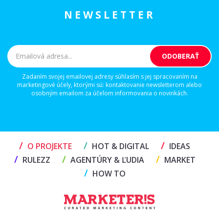
NEWSLETTER
Zadaním svojej emailovej adresy súhlasím s jej spracovaním na
marketingové účely, ktorými sú: kontaktovanie newsletterom alebo
osobným emailom za účelom informovania o novinkách.
/
/
/
O PROJEKTE
HOT & DIGITAL
IDEAS
/
/
/
RULEZZ
AGENTÚRY & ĽUDIA
MARKET
/
HOW TO