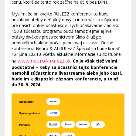
cenu, ktorá sa tento rok začína na 65 € bez DPH.
Myslím, že pri kvalite RULEZZ konferencií to bude
nezabudnuteľný deň plný nových informácií a inšpirácie
pre našich online účastníkov. Tých očakávame viac ako
150 a súčasťou programu budú samozrejme aj live
otázky divákov prostredníctvom Slido či už po
prednáškach alebo počas panelovej diskusie. Online
konferencia Neuro & AI RULEZZ Špeciál sa bude konať
12. júna 2024 a všetky aktuálne informácie sú dostupné
www.neuroAIrulezz.sk
na
.
Čo je však tiež veľmi
podstatné – keby sa účastníci tejto konferencie
nemohli zúčastniť na livestreame alebo jeho časti,
bude im k dispozícii záznam konferencie, a to až
do 30. 9. 2024
.