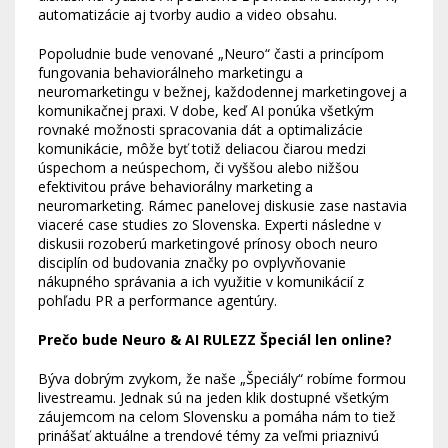
automatizácie aj tvorby audio a video obsahu.
Popoludnie bude venované „Neuro“ časti a princípom
fungovania behaviorálneho marketingu a
neuromarketingu v bežnej, každodennej marketingovej a
komunikačnej praxi. V dobe, keď AI ponúka všetkým
rovnaké možnosti spracovania dát a optimalizácie
komunikácie, môže byť totiž deliacou čiarou medzi
úspechom a neúspechom, či vyššou alebo nižšou
efektivitou práve behaviorálny marketing a
neuromarketing. Rámec panelovej diskusie zase nastavia
viaceré case studies zo Slovenska. Experti následne v
diskusii rozoberú marketingové prínosy oboch neuro
disciplín od budovania značky po ovplyvňovanie
nákupného správania a ich využitie v komunikácií z
pohľadu PR a performance agentúry.
Prečo bude Neuro & AI RULEZZ Špeciál len online?
Býva dobrým zvykom, že naše „Špeciály“ robíme formou
livestreamu. Jednak sú na jeden klik dostupné všetkým
záujemcom na celom Slovensku a pomáha nám to tiež
prinášať aktuálne a trendové témy za veľmi priaznivú