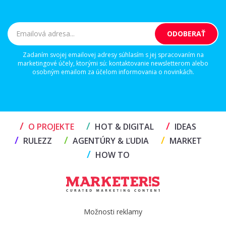
Zadaním svojej emailovej adresy súhlasím s jej spracovaním na
marketingové účely, ktorými sú: kontaktovanie newsletterom alebo
osobným emailom za účelom informovania o novinkách.
/
/
/
O PROJEKTE
HOT & DIGITAL
IDEAS
/
/
/
RULEZZ
AGENTÚRY & ĽUDIA
MARKET
/
HOW TO
Možnosti reklamy