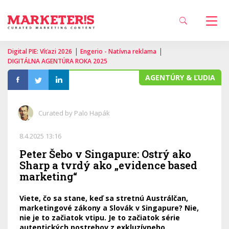
|
|
Digital PIE: Víťazi 2026
Engerio - Natívna reklama
DIGITÁLNA AGENTÚRA ROKA 2025
AGENTÚRY & ĽUDIA
Curated by Palo Hapák
8.4.2025 13:16
Peter Šebo v Singapure: Ostrý ako
Sharp a tvrdý ako „evidence based
marketing“
Viete, čo sa stane, keď sa stretnú Austrálčan,
marketingové zákony a Slovák v Singapure? Nie,
nie je to začiatok vtipu. Je to začiatok série
autentických postrehov z exkluzívneho