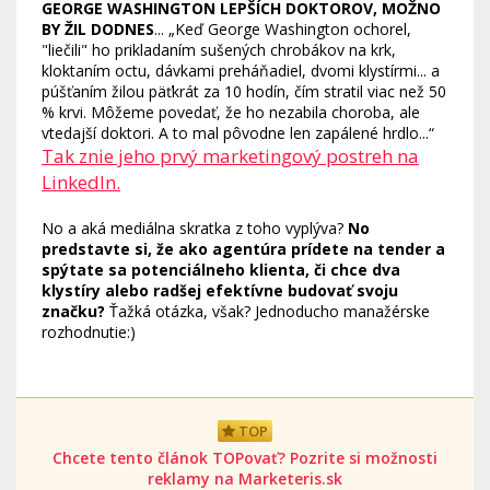
GEORGE WASHINGTON LEPŠÍCH DOKTOROV, MOŽNO
BY ŽIL DODNES
... „Keď George Washington ochorel,
"liečili" ho prikladaním sušených chrobákov na krk,
kloktaním octu, dávkami preháňadiel, dvomi klystírmi... a
púšťaním žilou päťkrát za 10 hodín, čím stratil viac než 50
% krvi. Môžeme povedať, že ho nezabila choroba, ale
vtedajší doktori. A to mal pôvodne len zapálené hrdlo...“
Tak znie jeho prvý marketingový postreh na
LinkedIn.
No a aká mediálna skratka z toho vyplýva?
No
predstavte si, že ako agentúra prídete na tender a
spýtate sa potenciálneho klienta, či chce dva
klystíry alebo radšej efektívne budovať svoju
značku?
Ťažká otázka, však? Jednoducho manažérske
rozhodnutie:)
TOP
Chcete tento článok TOPovať? Pozrite si možnosti
reklamy na Marketeris.sk