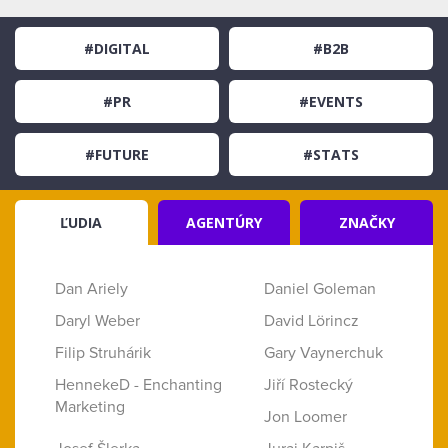
#DIGITAL
#B2B
#PR
#EVENTS
#FUTURE
#STATS
ĽUDIA
AGENTÚRY
ZNAČKY
Dan Ariely
Daniel Goleman
Daryl Weber
David Lörincz
Filip Struhárik
Gary Vaynerchuk
HennekeD - Enchanting
Jiří Rostecký
Marketing
Jon Loomer