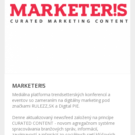
MARKETER!S
Mediálna platforma trendsetterských konferencií a
eventov so zameraním na digitálny marketing pod
značkami RULEZZ,SK a Digital PIE.
Denne aktualizovaný newsfeed založený na princípe
CURATED CONTENT - novom agregačnom systéme
spracovávania branžových správ, informácií,
zaujímavostí a inšpirácií zo sociálnych sietí kľúčových