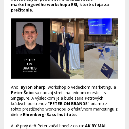
marketingového workshopu EBI, ktoré stoja za
prečítanie.
Áno,
Byron Sharp
, workshop o vedeckom marketingu a
Peter Šebo
sa naozaj stretli na jednom mieste – v
Singapure. A výsledkom je a bude séria Petrových
krátkych postrehov
"PETER ON BRANDS"
priamo z
tohto prestížneho workshopu o efektívnom marketingu z
dielne
Ehrenberg-Bass Institute.
A už prvý deň Peter začal hneď z ostra:
AK BY MAL