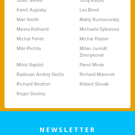
Josef Šlerka
Juraj Karpiš
Kamil Aujesky
Les Binet
Mari Smith
Matej Rumanovský
Meera Kothand
Michaela Sýkorová
Michal Fehér
Michal Pastier
Miki Plichta
Milan JunioR
Zimnýkoval
Miloš Gajdoš
Pavol Minár
Radovan Andrej Grežo
Richard Marecek
Richard Shotton
Róbert Slovák
Roger Dooley
NEWSLETTER