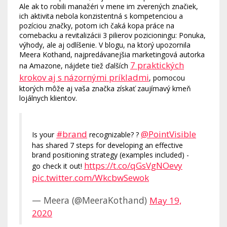
Ale ak to robili manažéri v mene im zverených značiek,
ich aktivita nebola konzistentná s kompetenciou a
pozíciou značky, potom ich čaká kopa práce na
comebacku a revitalizácii 3 pilierov pozicioningu: Ponuka,
výhody, ale aj odlíšenie. V blogu, na ktorý upozornila
Meera Kothand, najpredávanejšia marketingová autorka
7 praktických
na Amazone, nájdete tiež ďalších
krokov aj s názornými príkladmi
, pomocou
ktorých môže aj vaša značka získať zaujímavý kmeň
lojálnych klientov.
#brand
@PointVisible
Is your
recognizable? ?
has shared 7 steps for developing an effective
brand positioning strategy (examples included) -
https://t.co/qGsVgNOevy
go check it out!
pic.twitter.com/WkcbwSewok
— Meera (@MeeraKothand)
May 19,
2020