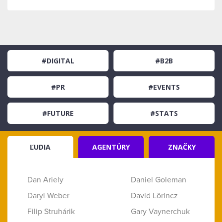
#DIGITAL
#B2B
#PR
#EVENTS
#FUTURE
#STATS
ĽUDIA
AGENTÚRY
ZNAČKY
Dan Ariely
Daniel Goleman
Daryl Weber
David Lörincz
Filip Struhárik
Gary Vaynerchuk