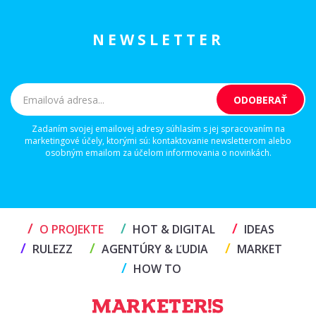
NEWSLETTER
Zadaním svojej emailovej adresy súhlasím s jej spracovaním na
marketingové účely, ktorými sú: kontaktovanie newsletterom alebo
osobným emailom za účelom informovania o novinkách.
/
/
/
O PROJEKTE
HOT & DIGITAL
IDEAS
/
/
/
RULEZZ
AGENTÚRY & ĽUDIA
MARKET
/
HOW TO