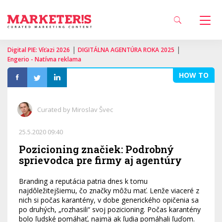
|
|
Digital PIE: Víťazi 2026
DIGITÁLNA AGENTÚRA ROKA 2025
Engerio - Natívna reklama
HOW TO
Curated by Miroslav Švec
25.5.2020 09:40
Pozicioning značiek: Podrobný
sprievodca pre firmy aj agentúry
Branding a reputácia patria dnes k tomu
najdôležitejšiemu, čo značky môžu mať. Lenže viaceré z
nich si počas karantény, v dobe generického opičenia sa
po druhých, „rozhasili“ svoj pozicioning. Počas karantény
bolo ľudské pomáhať, najmä ak ľudia pomáhali ľuďom.