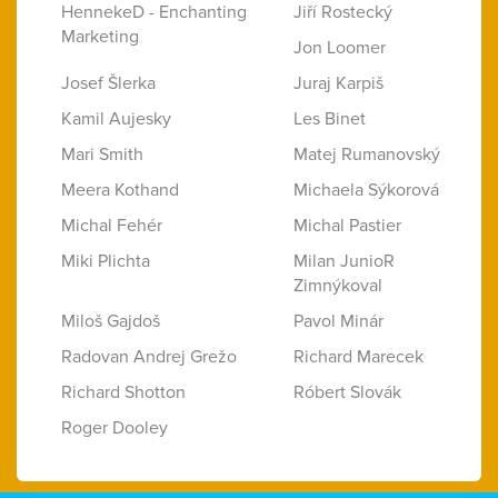
HennekeD - Enchanting
Jiří Rostecký
Marketing
Jon Loomer
Josef Šlerka
Juraj Karpiš
Kamil Aujesky
Les Binet
Mari Smith
Matej Rumanovský
Meera Kothand
Michaela Sýkorová
Michal Fehér
Michal Pastier
Miki Plichta
Milan JunioR
Zimnýkoval
Miloš Gajdoš
Pavol Minár
Radovan Andrej Grežo
Richard Marecek
Richard Shotton
Róbert Slovák
Roger Dooley