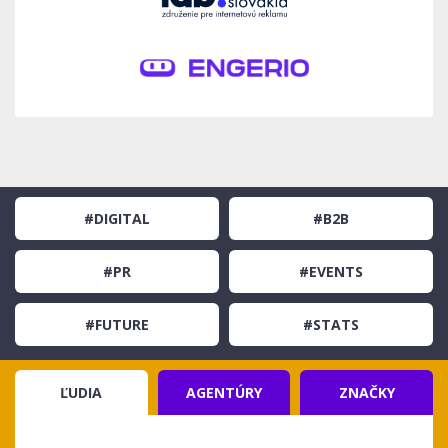
#DIGITAL
#B2B
#PR
#EVENTS
#FUTURE
#STATS
ĽUDIA
AGENTÚRY
ZNAČKY