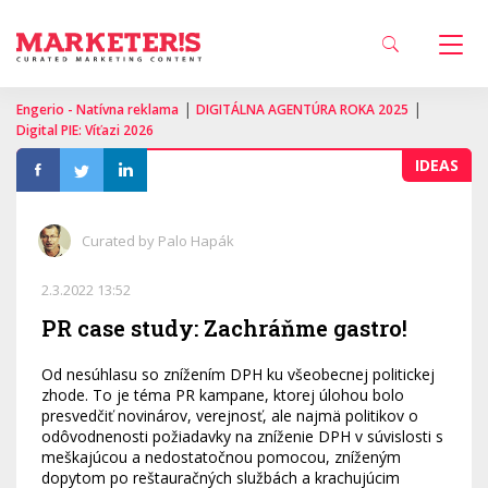
|
|
Engerio - Natívna reklama
DIGITÁLNA AGENTÚRA ROKA 2025
Digital PIE: Víťazi 2026
IDEAS
Curated by Palo Hapák
2.3.2022 13:52
PR case study: Zachráňme gastro!
Od nesúhlasu so znížením DPH ku všeobecnej politickej
zhode. To je téma PR kampane, ktorej úlohou bolo
presvedčiť novinárov, verejnosť, ale najmä politikov o
odôvodnenosti požiadavky na zníženie DPH v súvislosti s
meškajúcou a nedostatočnou pomocou, zníženým
dopytom po reštauračných službách a krachujúcim