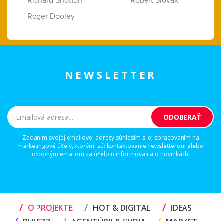
Richard Shotton
Róbert Slovák
Roger Dooley
NEWSLETTER
Zadaním svojej emailovej adresy súhlasím s jej spracovaním na
marketingové účely, ktorými sú: kontaktovanie newsletterom alebo
osobným emailom za účelom informovania o novinkách.
/
/
/
O PROJEKTE
HOT & DIGITAL
IDEAS
/
/
/