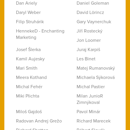
Dan Ariely
Daniel Goleman
Daryl Weber
David Lörincz
Filip Struhárik
Gary Vaynerchuk
HennekeD - Enchanting
Jiří Rostecký
Marketing
Jon Loomer
Josef Šlerka
Juraj Karpiš
Kamil Aujesky
Les Binet
Mari Smith
Matej Rumanovský
Meera Kothand
Michaela Sýkorová
Michal Fehér
Michal Pastier
Miki Plichta
Milan JunioR
Zimnýkoval
Miloš Gajdoš
Pavol Minár
Radovan Andrej Grežo
Richard Marecek