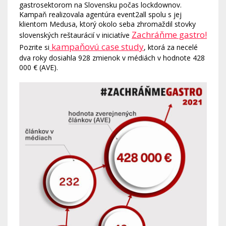
gastrosektorom na Slovensku počas lockdownov.
Kampaň realizovala agentúra event2all spolu s jej
klientom Medusa, ktorý okolo seba zhromaždil stovky
Zachráňme gastro!
slovenských reštaurácií v iniciatíve
kampaňovú case study
Pozrite si
, ktorá za necelé
dva roky dosiahla 928 zmienok v médiách v hodnote 428
000 € (AVE).